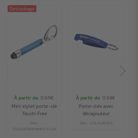
Déstockage
Dé
À partir de
0.69€
À partir de
0.54€
Mini stylet porte-clé
Porte-clés avec
Touch-Free
décapsuleur
SKU :
SKU : COLOURTDS
TOUCHFREEMINISTYLUS