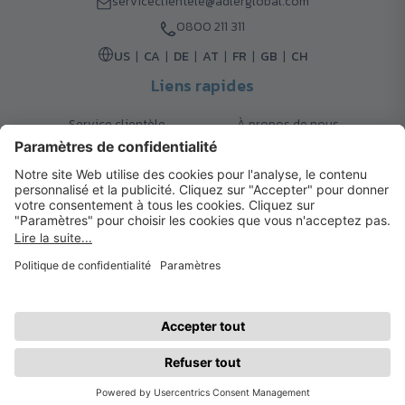
serviceclientele@adlerglobal.com
0800 211 311
US
CA
DE
AT
FR
GB
CH
Liens rapides
Service clientèle
À propos de nous
Retours
Options de livraison
Contact
FAQ
Garanties
Mode de paiement
Magazine
Mentions légales
Catalogue
Système d’alerte interne
© 2026 Cadeaux d’Affaires ADLER
Conditions d'Utilisation
| Politique de Confidentialité
| Préférences
cookies