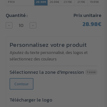
28.98€
26.88€
23.19€
21.19€
19.89€
PRIX
Quantité :
Prix unitaire
28.98€
Diminuer
Augmenter
la
la
quantité
quantité
pour
pour
Gobelet
Gobelet
Personnalisez votre produit
isotherme
isotherme
en
en
inox
inox
Ajoutez du texte personnalisé, des logos et
recyclé
recyclé
sélectionnez des couleurs
RCS
RCS
Avira
Avira
Alya
Alya
300
300
Sélectionnez la zone d'impression
1 zone
ml
ml
Contour
Télécharger le logo