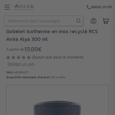
0800 211 311
Rechercher
Passer au contenu principal
Gobelet isotherme en inox recyclé RCS
Avira Alya 300 ml
19.89€
À partir de
(Aucun avis pour le moment)
Rédiger un avis
SKU :
VB3RG37
Quantité minimale d'achat :
10 unités
SKU :
VB3RG37
Quantité
minimale