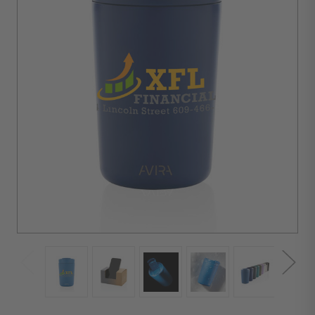
d'achat :
10
unités