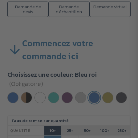
Demande de
Demande
Demande virtuel
devis
d'échantillon
Commencez votre
commande ici
Choisissez une couleur:
Bleu roi
(Obligatoire)
Stock
Taux de remise sur quantité
actuel :
10+
25+
50+
100+
250+
QUANTITÉ