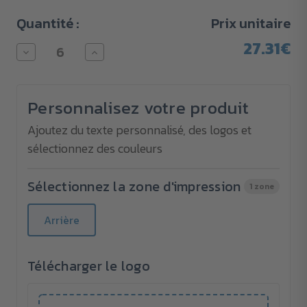
Quantité :
Prix unitaire
27.31€
Diminuer
Augmenter
la
la
quantité
quantité
pour
pour
Lampe
Lampe
Personnalisez votre produit
de
de
poche
poche
avec
avec
Ajoutez du texte personnalisé, des logos et
batterie
batterie
sélectionnez des couleurs
externe
externe
TOMAHAWK
TOMAHAWK
Sélectionnez la zone d'impression
1 zone
Arrière
Télécharger le logo