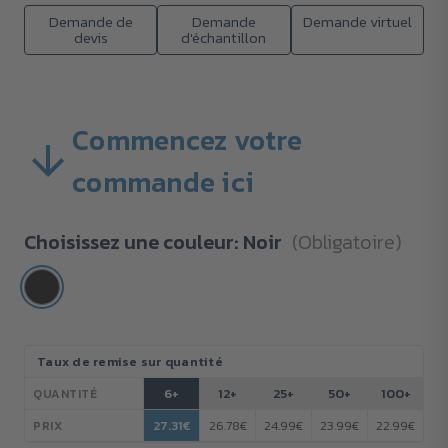
Demande de
Demande
Demande virtuel
devis
d'échantillon
Commencez votre
commande ici
Choisissez une couleur:
Noir
(Obligatoire)
Stock
Taux de remise sur quantité
actuel :
6+
12+
25+
50+
100+
QUANTITÉ
27.31€
26.78€
24.99€
23.99€
22.99€
PRIX