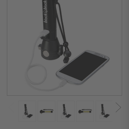
d'achat :
6
unités