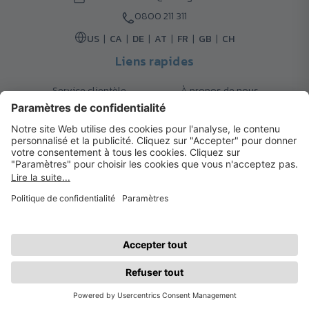
0800 211 311
US
CA
DE
AT
FR
GB
CH
Liens rapides
Service clientèle
À propos de nous
Retours
Options de livraison
Contact
FAQ
Garanties
Mode de paiement
Magazine
Mentions légales
Catalogue
Système d’alerte interne
© 2026 Cadeaux d’Affaires ADLER
Conditions d'Utilisation
| Politique de Confidentialité
| Préférences
cookies