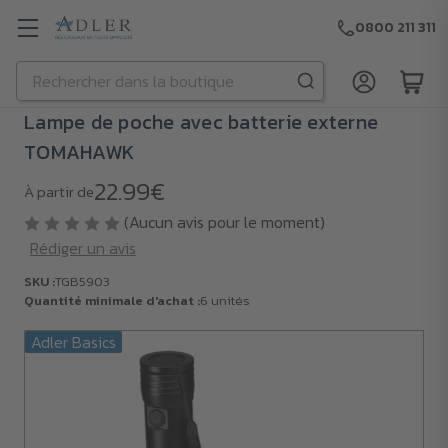
0800 211 311
Rechercher
Passer au contenu principal
Lampe de poche avec batterie externe
TOMAHAWK
22.99€
À partir de
(Aucun avis pour le moment)
Rédiger un avis
SKU :
TGB5903
Quantité minimale d'achat :
6 unités
Adler Basics
SKU :
TGB5903
Quantité
minimale