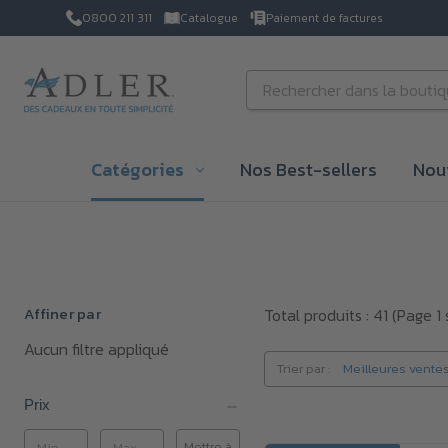
0800 211 311
Catalogue
Paiement de factures
Passer au contenu principal
Rechercher
Catégories
Nos Best-sellers
Nou
Affiner par
Total produits : 41
(Page 1 
Aucun filtre appliqué
Trier par :
Prix
Mettre à