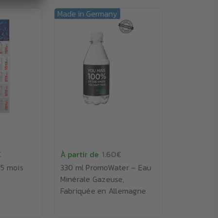
Made in Germany
€
À partir de
1.60€
 5 mois
330 ml PromoWater – Eau
Minérale Gazeuse,
Fabriquée en Allemagne