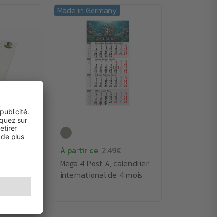
Made in Germany
À partir de
2.49€
lé
Mega 4 Post A, calendrier
international de 4 mois