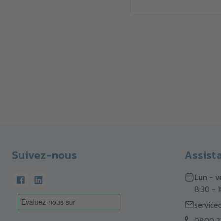
Suivez-nous
Assist
Lun - v
8:30 - 
service
0800 21