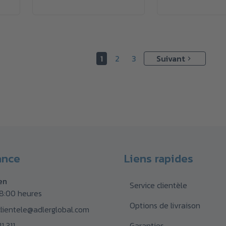
1
2
3
Suivant
ance
Liens rapides
en
Service clientèle
18:00 heures
Options de livraison
clientele@adlerglobal.com
1 311
Garanties