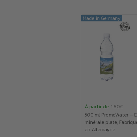
Made in Germany
À partir de
1.60€
500 ml PromoWater – 
minérale plate, Fabriqu
en Allemagne