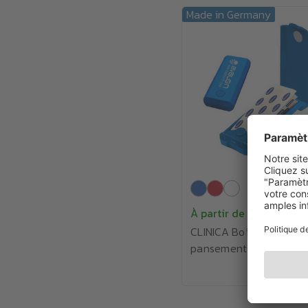
Made in Germany
À partir de
2.09€
CLINICA Boîte à
pansements