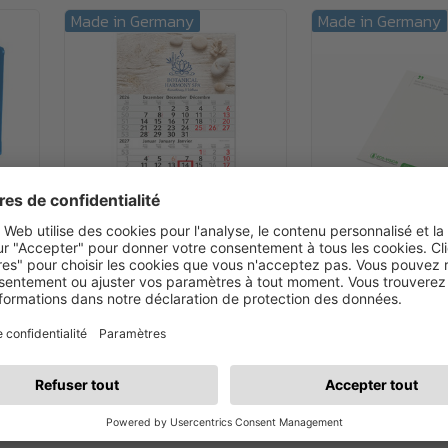
Made in Germany
Made in Germany
À partir de
1.39€
À partir de
1.24€
Calendrier mural basique
Bloc-notes Recyc
de 3 mois en 3 langues