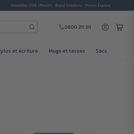
Newsletter (50€ offerts*)
Brand Solutions
Promo Express
0800 211 311
tylos et écriture
Mugs et tasses
Sacs