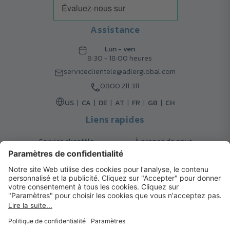
Assistance
Lun - ven
8:30 - 18:00 heures
serviceclientele@adlerglobal.com
0800 211 311
US
CA
DE
AT
FR
GB
CH
Liens rapides
Service clientèle
À propos de nous
Retours
Options de livraison
Contact
FAQ
Garanties
Mode de paiement
Magazine
Mentions légales
Catalogue
Système d’alerte interne