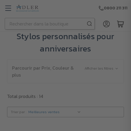
0800 211 311
Rechercher
Passer au contenu principal
Stylos personnalisés pour
anniversaires
Parcourir par Prix, Couleur &
Afficher les filtres
plus
Total produits : 14
Trier par :