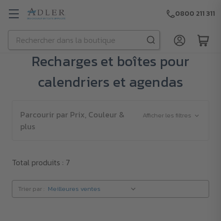
0800 211 311
Rechercher
Passer au contenu principal
Recharges et boîtes pour
calendriers et agendas
Parcourir par Prix, Couleur &
Afficher les filtres
plus
Total produits : 7
Trier par :