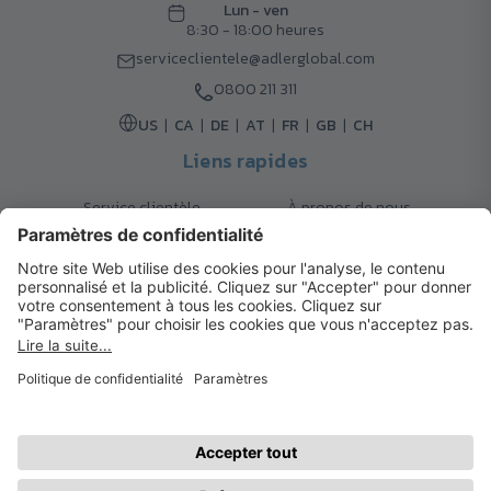
Lun - ven
8:30 - 18:00 heures
serviceclientele@adlerglobal.com
0800 211 311
US
CA
DE
AT
FR
GB
CH
Liens rapides
Service clientèle
À propos de nous
Retours
Options de livraison
Contact
FAQ
Garanties
Mode de paiement
Magazine
Mentions légales
Catalogue
Système d’alerte interne
© 2026 Cadeaux d’Affaires ADLER
Conditions d'Utilisation
| Politique de Confidentialité
| Préférences
cookies