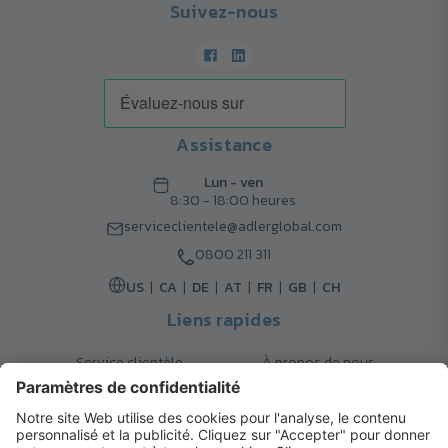
Suivez-nous
Assistance
Lun - ven
8:30 - 18:00 heures
serviceclientele@adlerglobal.com
0800 211 311
US
CA
DE
AT
FR
GB
CH
Liens rapides
Service clientèle
À propos de nous
Retours
Options de livraison
Contact
FAQ
Garanties
Mode de paiement