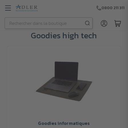
0800 211 311
Rechercher
Passer au contenu principal
Goodies high tech
Goodies informatiques