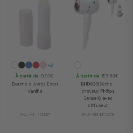
+
3
À partir de
0.99€
À partir de
158.88€
Baume à lèvres Eden
BHD628|Sèche-
Vanille
cheveux Philips
SenseIQ avec
diffuseur
SKU : A34-126327
SKU : A53-LT42279