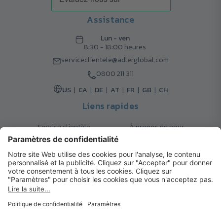
Assistance
Lun - ven
8:30 - 18:00 heures
serviceclientele@adlerglobal.com
0800 211 311
US
CA
DE
AT
FR
GB
CH
Liens rapides
Service clientèle
À propos de nous
Retours
Options de livraison
Contact
FAQ
Garanties
Mode de paiement
Magazine
Mentions légales
Catalogue
Système d’alerte interne