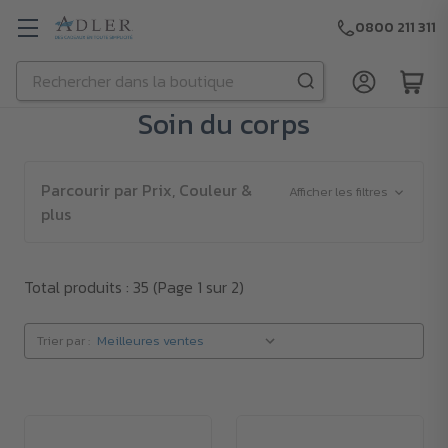
0800 211 311
Rechercher
Passer au contenu principal
Soin du corps
Parcourir par Prix, Couleur &
Afficher les filtres
plus
Total produits : 35
(Page 1 sur 2)
Trier par :