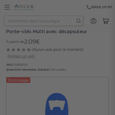
0800 211 311
Rechercher
Passer au contenu principal
Porte-clés Multi avec décapsuleur
2.09€
À partir de
(Aucun avis pour le moment)
Rédiger un avis
SKU :
TGB9F01
Quantité minimale d'achat :
50 unités
Déstockage
SKU :
TGB9F01
Quantité
minimale
d'achat :