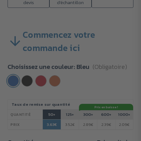
devis
d'échantillon
Commencez votre
commande ici
Choisissez une couleur:
Bleu
(Obligatoire)
Stock
Taux de remise sur quantité
Prix en baisse !
actuel :
50+
125+
300+
600+
1000+
QUANTITÉ
3.63€
3.52€
2.89€
2.39€
2.09€
PRIX