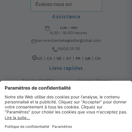
Assistance
Lun - ven
8:30 - 18:00 heures
serviceclientele@adlerglobal.com
0800 211 311
US
CA
DE
AT
FR
GB
CH
Liens rapides
Service clientèle
À propos de nous
Retours
Options de livraison
Contact
FAQ
Garanties
Mode de paiement
Magazine
Mentions légales
Catalogue
Système d’alerte interne