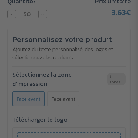
Quantité :
Prix unitaire
3.63€
Diminuer
Augmenter
la
la
quantité
quantité
pour
pour
Porte-
Porte-
Personnalisez votre produit
clés
clés
Multi
Multi
avec
avec
Ajoutez du texte personnalisé, des logos et
décapsuleur
décapsuleur
sélectionnez des couleurs
Sélectionnez la zone
2
d'impression
zones
Face avant
Face avant
Télécharger le logo