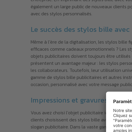
également un large public de nouveaux clients pot
avec des stylos personnalisés.
Le succès des stylos bille ave
Même à l’ère de la digitalisation, les stylos bille 
efficaces comme cadeaux promotionnels ? Les stylo
objets publicitaires doivent toujours être utilisés
présentent un avantage majeur : les stylos perso
les collaborateurs. Toutefois, leur utilisation u
gamme de stylos bille publicitaires et autres in
occasion, personnalisé avec votre message publi
Impressions et gravures profess
Vous avez choisi l’objet publicitaire idéal pour vo
clients choisissent des stylos bille avec logo, de
slogan publicitaire. Dans la vaste gamme d’instru