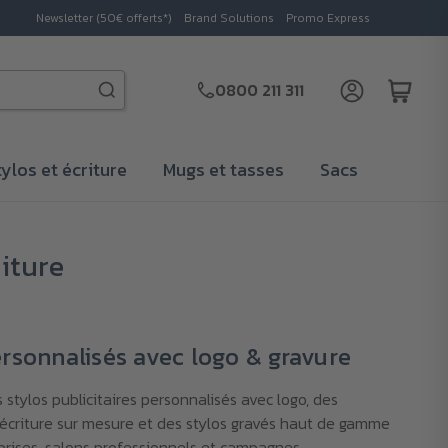
Newsletter (50€ offerts*)
Brand Solutions
Promo Express
0800 211 311
tylos et écriture
Mugs et tasses
Sacs
riture
ersonnalisés avec logo & gravure
stylos publicitaires personnalisés avec logo, des
’écriture sur mesure et des stylos gravés haut de gamme
prises, salons professionnels et campagnes