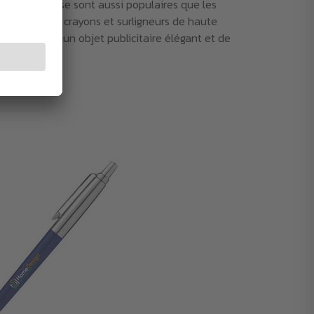
go d’entreprise sont aussi populaires que les
e. Des rollers, crayons et surligneurs de haute
 de trouver un objet publicitaire élégant et de