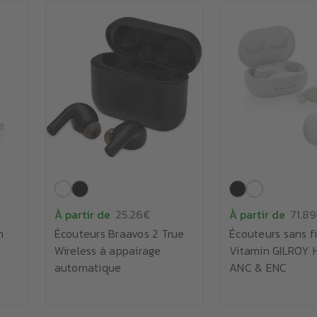
À partir de
25.26€
À partir de
71.8
n
Écouteurs Braavos 2 True
Écouteurs sans f
Wireless à appairage
Vitamin GILROY 
automatique
ANC & ENC