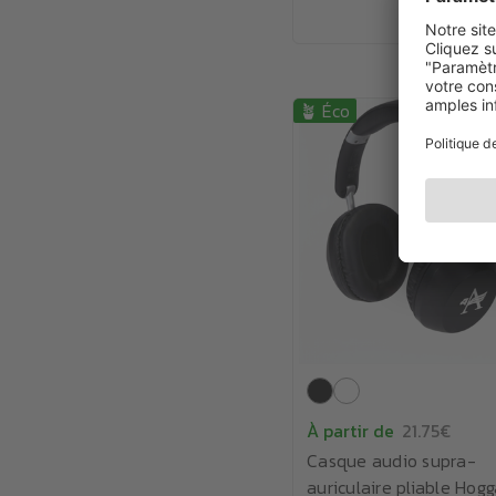
🪴 Éco
À partir de
21.75€
Casque audio supra-
auriculaire pliable Hogg