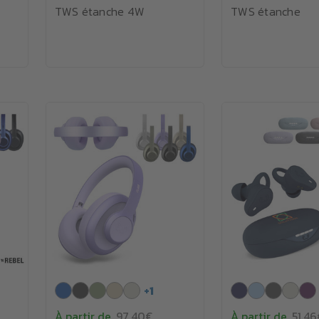
TWS étanche 4W
TWS étanche
+
1
À partir de
97.40€
À partir de
51.46