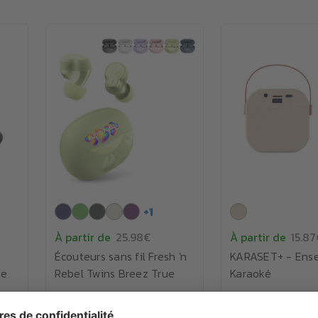
+
1
À partir de
25.98€
À partir de
15.87
Écouteurs sans fil Fresh 'n
KARASET+ - Ens
ne
Rebel Twins Breez True
Karaoké