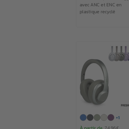
avec ANC et ENC en
plastique recyclé
+
1
À partir de
74.96€