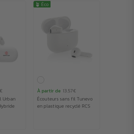
🪴 Éco
9€
À partir de
13.57€
il Urban
Écouteurs sans fil Tunevo
Hybride
en plastique recyclé RCS