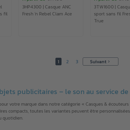
l
3HP4300 | Casque ANC
3TW1600 | Casqu
 fil
Fresh 'n Rebel Clam Ace
sport sans fil Fre
True
1
2
3
Suivant
ets publicitaires – le son au service d
our votre marque dans notre catégorie « Casques & écouteurs ».
res compacts, toutes les variantes peuvent être personnalisées
u quotidien.