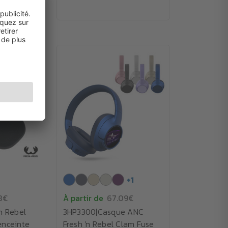
+
1
8€
À partir de
67.09€
n Rebel
3HP3300|Casque ANC
enceinte
Fresh 'n Rebel Clam Fuse