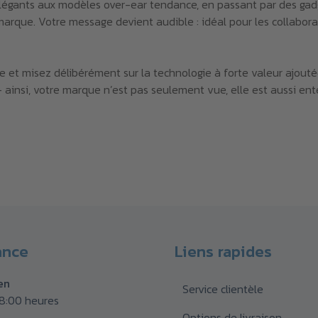
 élégants aux modèles over-ear tendance, en passant par des gad
marque. Votre message devient audible : idéal pour les collabora
ne et misez délibérément sur la technologie à forte valeur ajou
– ainsi, votre marque n’est pas seulement vue, elle est aussi en
ance
Liens rapides
en
Service clientèle
18:00 heures
Options de livraison