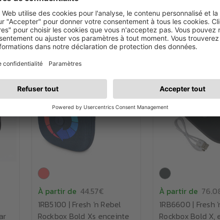
À partir de
44.57€
À partir de
76.0
1RB5100 | Fresh 'n Rebel
1RB6600 | Fresh '
ar
Rockbox Bold Xs enceinte
Rockbox Bold X, 