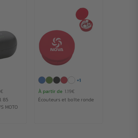
+
1
9€
À partir de
1.19€
l 85
Écouteurs et boîte ronde
TWS MOTO