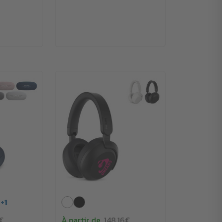
+
1
€
À partir de
148.16€