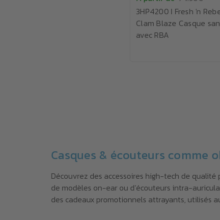
3HP4200 I Fresh 'n Rebe
Clam Blaze Casque sans
avec RBA
Casques & écouteurs comme obj
Découvrez des accessoires high-tech de qualité p
de modèles on-ear ou d’écouteurs intra-auriculai
des cadeaux promotionnels attrayants, utilisés a