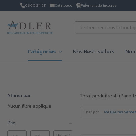
0800 211 311
Catalogue
Paiement de factures
Passer au contenu principal
Rechercher
Catégories
Nos Best-sellers
Nou
Affiner par
Total produits : 41
(Page 1 
Aucun filtre appliqué
Trier par :
Prix
Mettre à