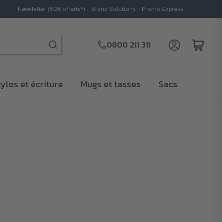
Newsletter (50€ offerts*)
Brand Solutions
Promo Express
0800 211 311
tylos et écriture
Mugs et tasses
Sacs