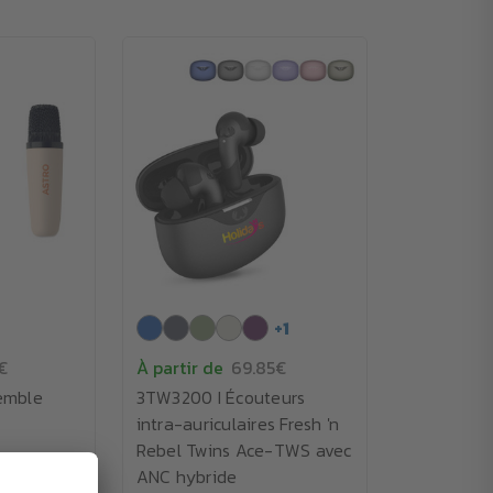
+
1
€
À partir de
69.85€
emble
3TW3200 I Écouteurs
intra-auriculaires Fresh 'n
Rebel Twins Ace-TWS avec
ANC hybride