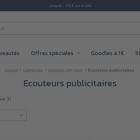
Jusqu'à - 170 € sur le site
veautés
Offres spéciales
Goodies à 1 €
S
Accueil
Catégories
Goodies high tech
Ecouteurs publicitaires
Ecouteurs publicitaires
sur 3)