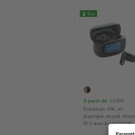
🪴 Éco
À partir de
23.99€
Écouteurs ANC en
plastique recyclé Airtu
RCS avec écran tactile