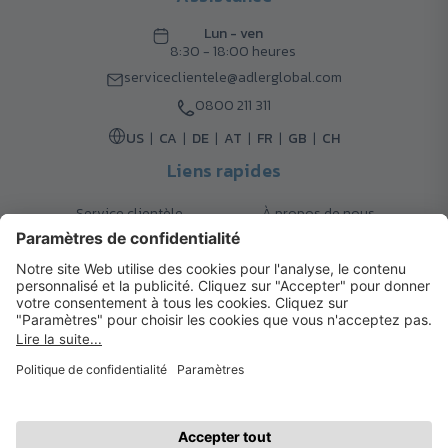
Lun - ven
8:30 - 18:00 heures
serviceclientele@adlerglobal.com
0800 211 311
US
CA
DE
AT
FR
GB
CH
Liens rapides
Service clientèle
À propos de nous
Retours
Options de livraison
Contact
FAQ
Garanties
Mode de paiement
Magazine
Mentions légales
Catalogue
Système d’alerte interne
© 2026 Cadeaux d’Affaires ADLER
Conditions d'Utilisation
| Politique de Confidentialité
| Préférences