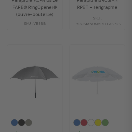
Parapluie AC-Midsize
Parapluie BROSIAN
FARE® RingOpener®
RPET - sérigraphie
(ouvre-bouteille)
SKU :
SKU : VB5BB
FBROSIANUMBRELLASPDS