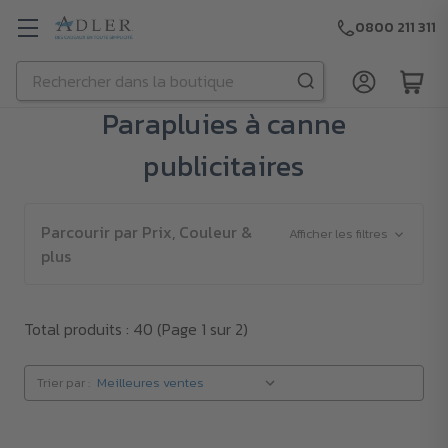
0800 211 311
Rechercher
Passer au contenu principal
Parapluies à canne
publicitaires
Parcourir par Prix, Couleur &
Afficher les filtres
plus
Total produits : 40
(Page 1 sur 2)
Trier par :