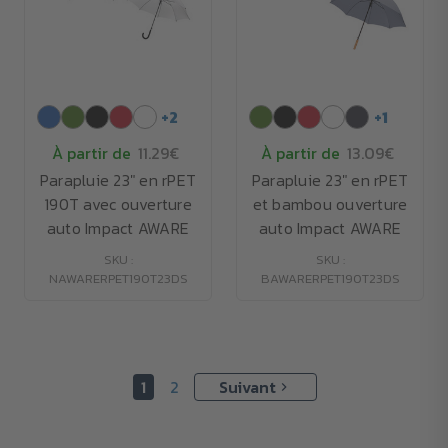
+
2
+
1
À partir de
11.29€
À partir de
13.09€
Parapluie 23" en rPET
Parapluie 23" en rPET
190T avec ouverture
et bambou ouverture
auto Impact AWARE
auto Impact AWARE
SKU :
SKU :
NAWARERPET190T23DS
BAWARERPET190T23DS
1
2
Suivant