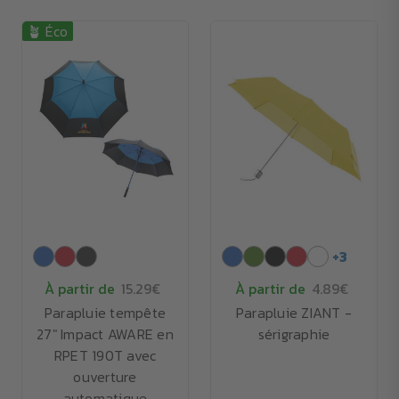
🪴 Éco
+
3
À partir de
15.29€
À partir de
4.89€
Parapluie tempête
Parapluie ZIANT -
27" Impact AWARE en
sérigraphie
RPET 190T avec
ouverture
automatique