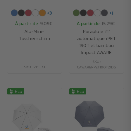
+
3
+
1
À partir de
9.09€
À partir de
15.29€
Alu-Mini-
Parapluie 21"
Taschenschirm
automatique rPET
190T et bambou
Impact AWARE
SKU :
SKU : VB5BJ
CAWARERPET190T21DS
🪴 Éco
🪴 Éco