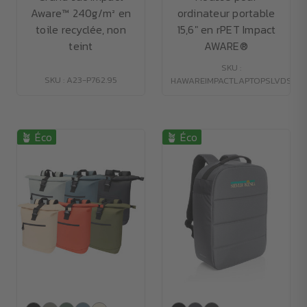
Aware™ 240g/m² en
ordinateur portable
toile recyclée, non
15,6" en rPET Impact
teint
AWARE®
SKU :
SKU : A23-P762.95
HAWAREIMPACTLAPTOPSLVDS
🪴 Éco
🪴 Éco