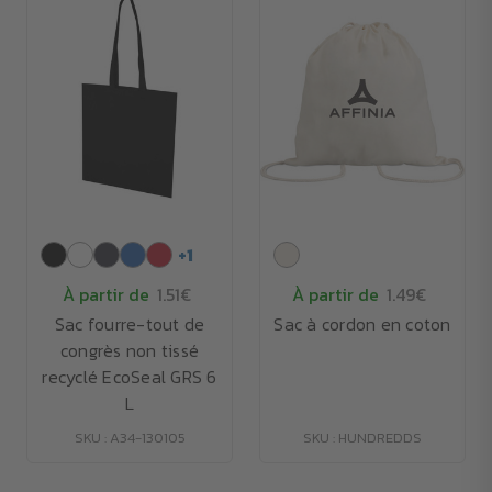
+
1
À partir de
1.51€
À partir de
1.49€
Sac fourre-tout de
Sac à cordon en coton
congrès non tissé
recyclé EcoSeal GRS 6
L
SKU : A34-130105
SKU : HUNDREDDS