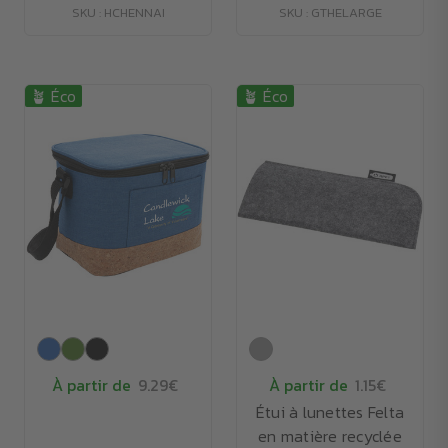
SKU : HCHENNAI
SKU : GTHELARGE
🪴 Éco
🪴 Éco
À partir de
9.29€
À partir de
1.15€
Étui à lunettes Felta
en matière recyclée