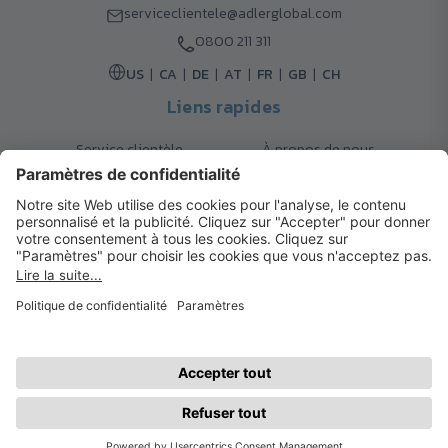
serviceclientele@adlerglobal.com
0800 211 311
US
CA
DE
AT
FR
GB
CH
Liens rapides
Service clientèle
À propos de nous
Retours
Options de livraison
Contact
FAQ
Garanties
Mode de paiement
Magazine
Mentions légales
Catalogue
Système d’alerte interne
© 2026 Cadeaux d’Affaires ADLER
Conditions d'Utilisation
| Politique de Confidentialité
| Préférences
cookies