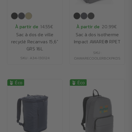
À partir de
14.55€
À partir de
20.99€
Sac à dos de ville
Sac à dos isotherme
recyclé Recanvas 15,6”
Impact AWARE® RPET
GRS 16L
SKU :
SKU : A34-130124
OAWARECOOLERBCKPKDS
🪴 Éco
🪴 Éco