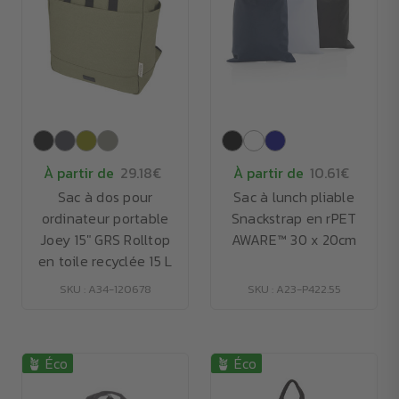
À partir de
29.18€
À partir de
10.61€
Sac à dos pour
Sac à lunch pliable
ordinateur portable
Snackstrap en rPET
Joey 15" GRS Rolltop
AWARE™ 30 x 20cm
en toile recyclée 15 L
SKU : A34-120678
SKU : A23-P422.55
🪴 Éco
🪴 Éco