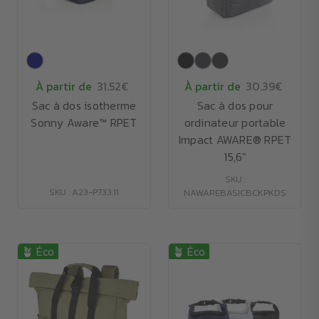
À partir de
31.52€
À partir de
30.39€
Sac à dos isotherme
Sac à dos pour
Sonny Aware™ RPET
ordinateur portable
Impact AWARE® RPET
15,6"
SKU :
SKU : A23-P733.11
NAWAREBASICBCKPKDS
🪴 Éco
🪴 Éco