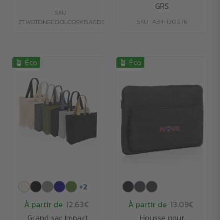
GRS
SKU :
SKU : A34-130076
ZTWOTONECOOLCORKBAGDS
🪴 Éco
🪴 Éco
+
2
À partir de
12.63€
À partir de
13.09€
Grand sac Impact
Housse pour