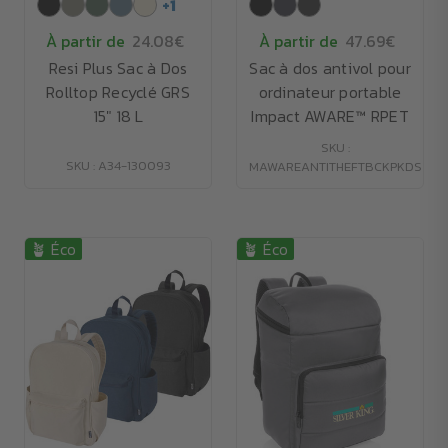
+
1
À partir de
24.08€
À partir de
47.69€
Resi Plus Sac à Dos
Sac à dos antivol pour
Rolltop Recyclé GRS
ordinateur portable
15" 18 L
Impact AWARE™ RPET
SKU :
SKU : A34-130093
MAWAREANTITHEFTBCKPKDS
🪴 Éco
🪴 Éco