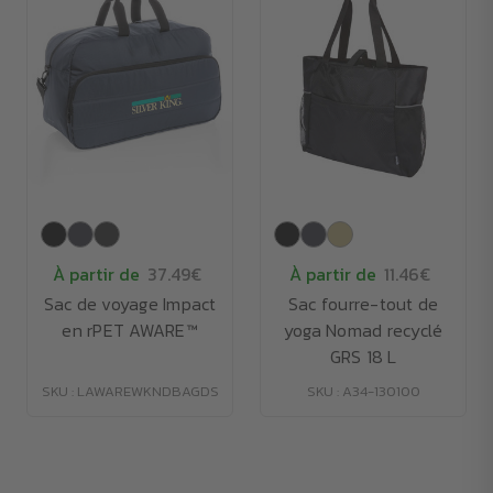
À partir de
37.49€
À partir de
11.46€
Sac de voyage Impact
Sac fourre-tout de
en rPET AWARE™
yoga Nomad recyclé
GRS 18 L
SKU : LAWAREWKNDBAGDS
SKU : A34-130100