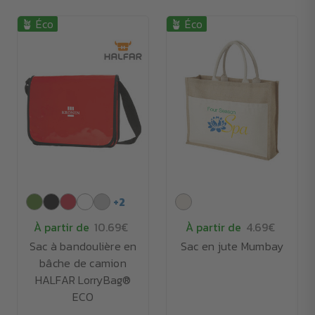
🪴 Éco
🪴 Éco
+
2
À partir de
10.69€
À partir de
4.69€
Sac à bandoulière en
Sac en jute Mumbay
bâche de camion
HALFAR LorryBag®
ECO