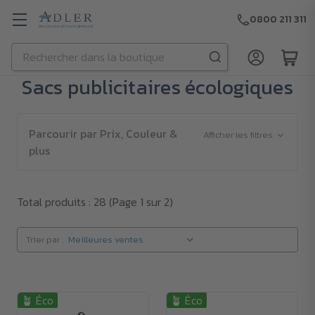
0800 211 311
Rechercher
Passer au contenu principal
Sacs publicitaires écologiques
Parcourir par Prix, Couleur &
Afficher les filtres
plus
Total produits : 28
(Page 1 sur 2)
Trier par :
🪴 Éco
🪴 Éco