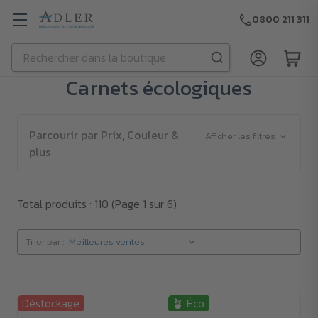
0800 211 311
Rechercher
Passer au contenu principal
Carnets écologiques
Parcourir par Prix, Couleur &
Afficher les filtres
plus
Total produits : 110
(Page 1 sur 6)
Trier par :
Déstockage
🪴 Éco