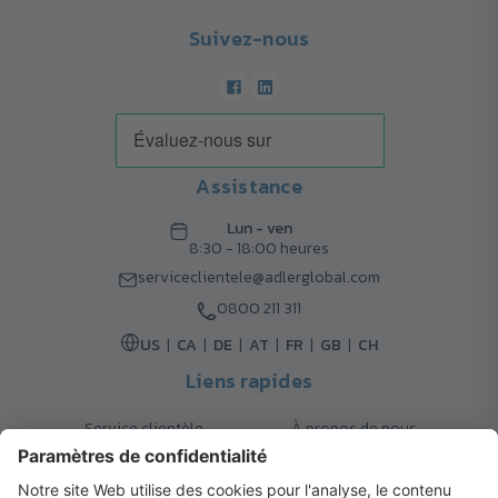
Suivez-nous
Assistance
Lun - ven
8:30 - 18:00 heures
serviceclientele@adlerglobal.com
0800 211 311
US
CA
DE
AT
FR
GB
CH
Liens rapides
Service clientèle
À propos de nous
Retours
Options de livraison
Contact
FAQ