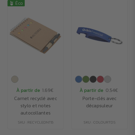
🪴 Éco
À partir de
1.69€
À partir de
0.54€
Carnet recyclé avec
Porte-clés avec
stylo et notes
décapsuleur
autocollantes
SKU : RECYCLEDNTB
SKU : COLOURTDS