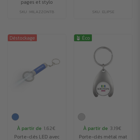
pages et stylo
SKU : MILAZZONTB
SKU : ELIPSE
Déstockage
🪴 Éco
À partir de
1.62€
À partir de
3.19€
Porte-clés LED avec
Porte-clés métal mat