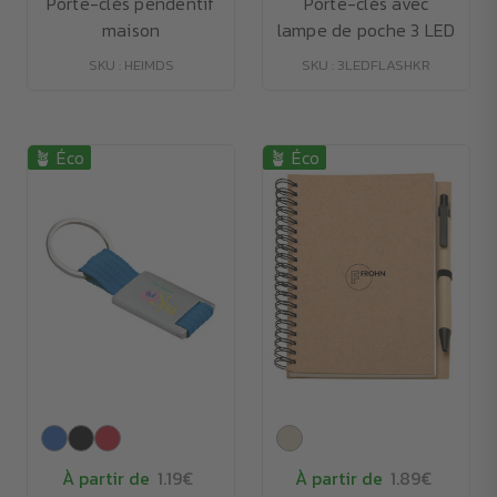
Porte-clés pendentif
Porte-clés avec
maison
lampe de poche 3 LED
SKU : HEIMDS
SKU : 3LEDFLASHKR
🪴 Éco
🪴 Éco
À partir de
1.19€
À partir de
1.89€