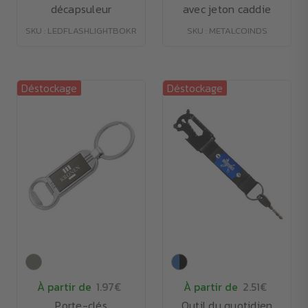
décapsuleur
avec jeton caddie
SKU : LEDFLASHLIGHTBOKR
SKU : METALCOINDS
Déstockage
Déstockage
À partir de
1.97€
À partir de
2.51€
Porte-clés
Outil du quotidien