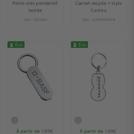
Porte-clés pendentif
Carnet recycle + stylo
textile
Corinto
SKU : TECHDS
SKU : CORINTONTB
🪴 Éco
🪴 Éco
À partir de
1.89€
À partir de
1.99€