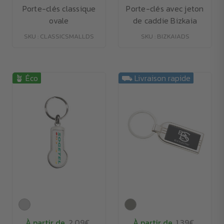
Porte-clés classique
Porte-clés avec jeton
ovale
de caddie Bizkaia
SKU : CLASSICSMALLDS
SKU : BIZKAIADS
🪴 Éco
⛟ Livraison rapide
À partir de
2.09€
À partir de
1.39€