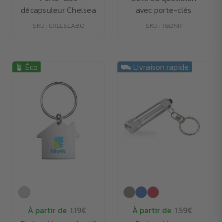
décapsuleur Chelsea
avec porte-clés
SKU : CHELSEABO
SKU : TGDNR
🪴 Éco
⛟ Livraison rapide
À partir de
1.19€
À partir de
1.59€