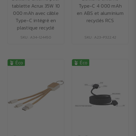
tablette Acrux 35W 10
Type-C 4 000 mAh
000 mAh avec câble
en ABS et aluminium
Type-C intégré en
recyclés RCS
plastique recyclé
SKU : A34-124450
SKU : A23-P322.42
🪴 Éco
🪴 Éco