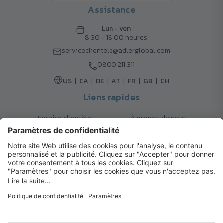
Assistance
Lun - ven
8:30 - 18:00 heures
serviceclientele@adlerglobal.com
0800 211 311
US
CA
DE
AT
FR
GB
CH
Liens rapides
Service clientèle
À propos de nous
Retours
Options de livraison
Contact
FAQ
Garanties
Mode de paiement
Magazine
Mentions légales
Catalogue
Système d’alerte interne
© 2026 Cadeaux d’Affaires ADLER