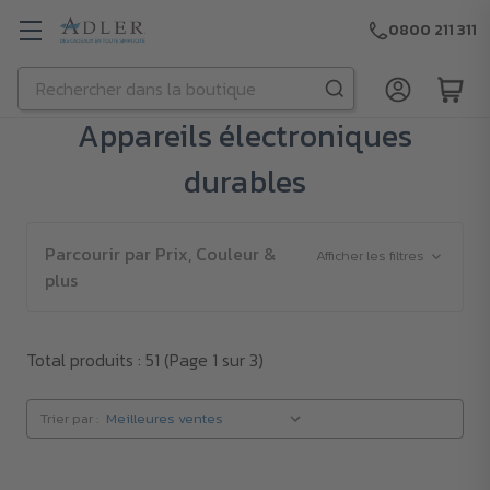
0800 211 311
Rechercher
Passer au contenu principal
Appareils électroniques
durables
Parcourir par Prix, Couleur &
Afficher les filtres
plus
Total produits : 51
(Page 1 sur 3)
Trier par :