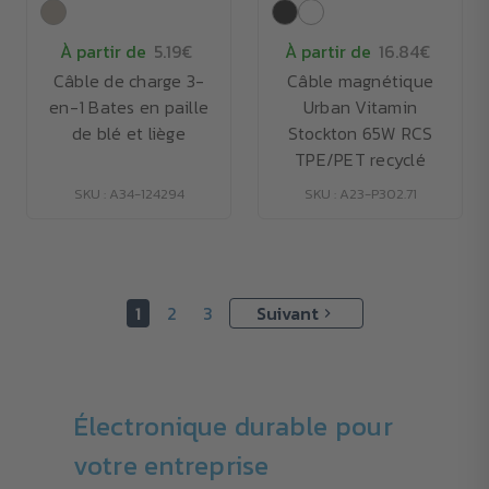
À partir de
5.19€
À partir de
16.84€
Câble de charge 3-
Câble magnétique
en-1 Bates en paille
Urban Vitamin
de blé et liège
Stockton 65W RCS
TPE/PET recyclé
SKU : A34-124294
SKU : A23-P302.71
1
2
3
Suivant
Électronique durable pour
votre entreprise