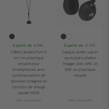
À partir de
8.59€
À partir de
21.75€
Câble Lanière Funi 5
Casque audio supra-
en 1 en plastique
auriculaire pliable
recyclé pour
Hoggar avec ANC et
Smartphones avec
ENC en plastique
synchronisation de
recyclé
données intégrée et
fonction de charge
rapide 100W
SKU : A34-124453
SKU : A34-124473