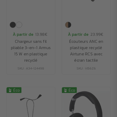
À partir de
13.98€
À partir de
23.99€
Chargeur sans fil
Écouteurs ANC en
pliable 3-en-1 Armus
plastique recyclé
15 W en plastique
Airtune RCS avec
recyclé
écran tactile
SKU : A34-124498
SKU : VB6Z6
🪴 Éco
🪴 Éco