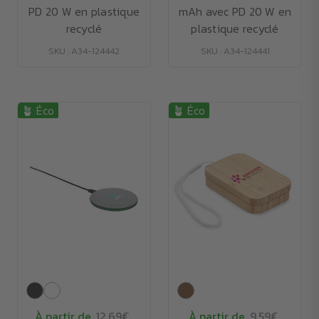
PD 20 W en plastique
mAh avec PD 20 W en
recyclé
plastique recyclé
SKU : A34-124442
SKU : A34-124441
🪴 Éco
🪴 Éco
À partir de
12.69€
À partir de
9.59€