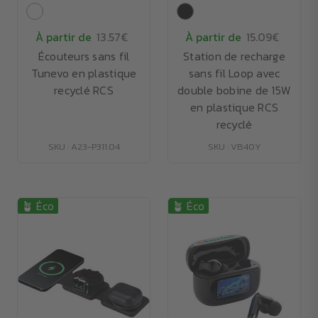
À partir de
13.57€
À partir de
15.09€
Écouteurs sans fil
Station de recharge
Tunevo en plastique
sans fil Loop avec
recyclé RCS
double bobine de 15W
en plastique RCS
recyclé
SKU : A23-P311.04
SKU : VB40Y
🪴 Éco
🪴 Éco