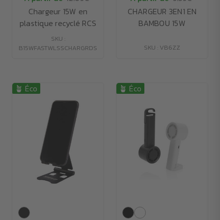
Chargeur 15W en
CHARGEUR 3EN1 EN
plastique recyclé RCS
BAMBOU 15W
SKU :
SKU : VB6ZZ
B15WFASTWLSSCHARGRDS
🪴 Éco
🪴 Éco