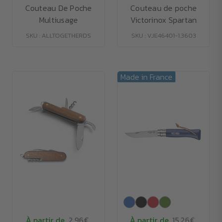
Couteau De Poche
Couteau de poche
Multiusage
Victorinox Spartan
SKU : ALLTOGETHERDS
SKU : VJE46401-1.3603
Made in France
À partir de
2.96€
À partir de
15.26€