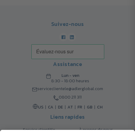
Suivez-nous
Assistance
Lun - ven
8:30 - 18:00 heures
serviceclientele@adlerglobal.com
0800 211 311
US
CA
DE
AT
FR
GB
CH
Liens rapides
Service clientèle
À propos de nous