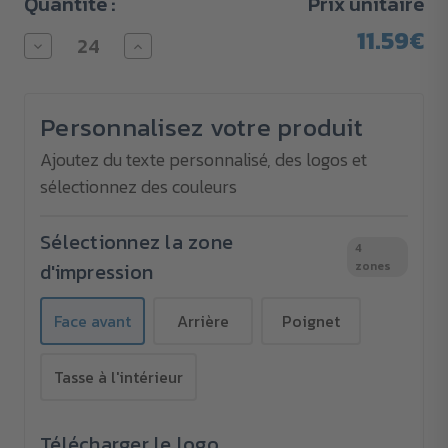
Quantité :
Prix unitaire
11.59€
Diminuer
Augmenter
la
la
quantité
quantité
pour
pour
Mug
Mug
Personnalisez votre produit
à
à
fond
fond
octogonal
octogonal
Ajoutez du texte personnalisé, des logos et
280
280
sélectionnez des couleurs
ml
ml
Sélectionnez la zone
4
d'impression
zones
Face avant
Arrière
Poignet
Tasse à l'intérieur
Télécharger le logo