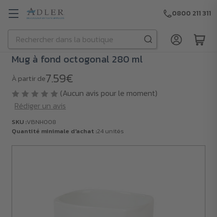
0800 211 311
Rechercher
Passer au contenu principal
Mug à fond octogonal 280 ml
7.59€
À partir de
(Aucun avis pour le moment)
Rédiger un avis
SKU :
VBNH008
Quantité minimale d'achat :
24 unités
SKU :
VBNH008
Quantité
minimale
d'achat :