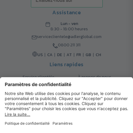
Assistance
Lun - ven
8:30 - 18:00 heures
serviceclientele@adlerglobal.com
0800 211 311
US
CA
DE
AT
FR
GB
CH
Liens rapides
Service clientèle
À propos de nous
Retours
Options de livraison
Contact
FAQ
Garanties
Mode de paiement
Magazine
Mentions légales
Catalogue
Système d’alerte interne