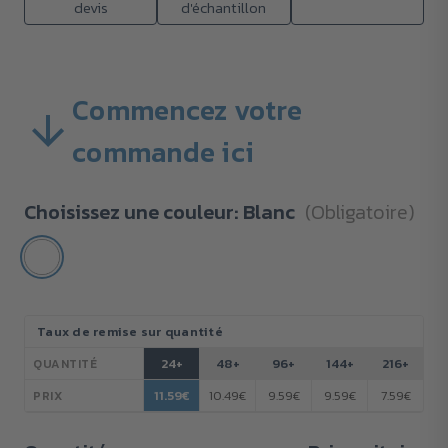
devis
d'échantillon
Commencez votre
commande ici
Choisissez une couleur:
Blanc
(Obligatoire)
Stock
Taux de remise sur quantité
actuel :
24+
48+
96+
144+
216+
QUANTITÉ
11.59€
10.49€
9.59€
9.59€
7.59€
PRIX