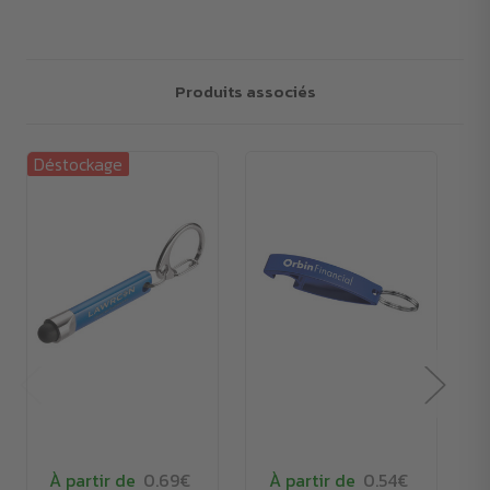
Produits associés
Déstockage
Dé
À partir de
0.69€
À partir de
0.54€