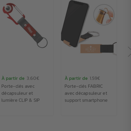
À partir de
3.60€
À partir de
1.59€
À
Porte-clés avec
Porte-clés FABRIC
P
décapsuleur et
avec décapsuleur et
a
lumière CLIP & SIP
support smartphone
à