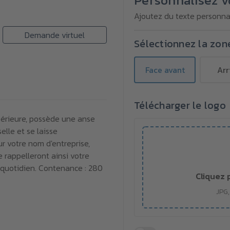
Personnalisez v
céramique
céramique
FRESH
FRESH
Ajoutez du texte personnal
280
280
ml
ml
Demande virtuel
Sélectionnez la zon
Face avant
Arr
Télécharger le logo
périeure, possède une anse
elle et se laisse
r votre nom d'entreprise,
e rappelleront ainsi votre
 quotidien. Contenance : 280
Cliquez 
JPG,