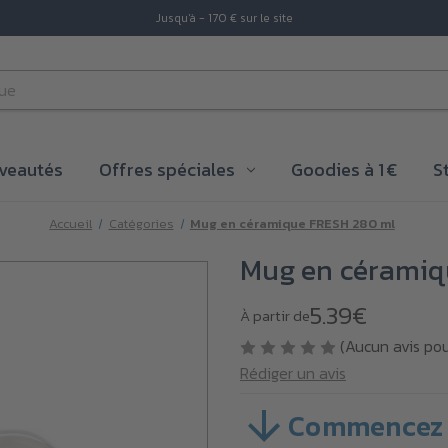
Jusqu'à - 170 € sur le site
veautés
Offres spéciales
Goodies à 1 €
S
Accueil
Catégories
Mug en céramique FRESH 280 ml
Mug en céramiq
5.39€
À partir de
(Aucun avis po
Rédiger un avis
Commencez 
SKU :
VBP0F02