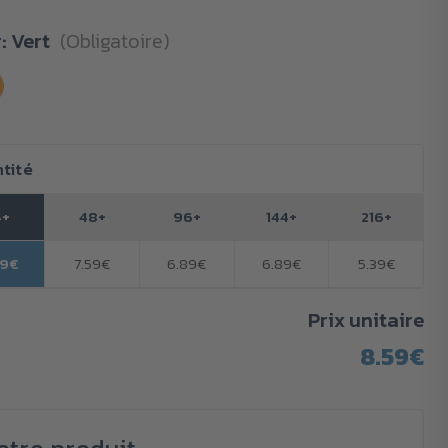
r:
Vert
(Obligatoire)
tité
4+
48+
96+
144+
216+
59€
7.59€
6.89€
6.89€
5.39€
Prix unitaire
8.59€