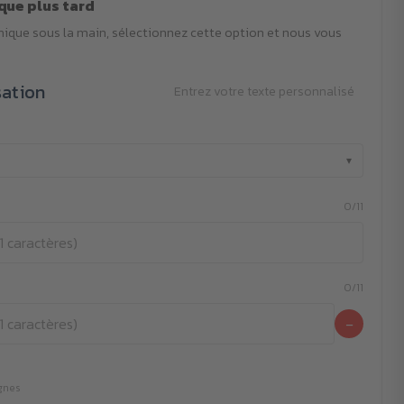
que plus tard
phique sous la main, sélectionnez cette option et nous vous
sation
Entrez votre texte personnalisé
▾
0/11
0/11
−
ignes