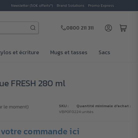
Newsletter (50€ offerts*)
Brand Solutions
Promo Express
0800 211 311
tylos et écriture
Mugs et tasses
Sacs
ue FRESH 280 ml
ur le moment)
SKU :
Quantité minimale d'achat :
VBP0F02
24 unités
votre commande ici