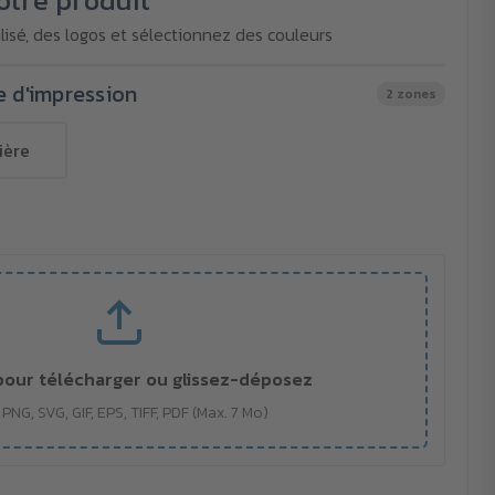
otre produit
isé, des logos et sélectionnez des couleurs
e d'impression
2 zones
ière
pour télécharger ou glissez-déposez
 PNG, SVG, GIF, EPS, TIFF, PDF (Max. 7 Mo)