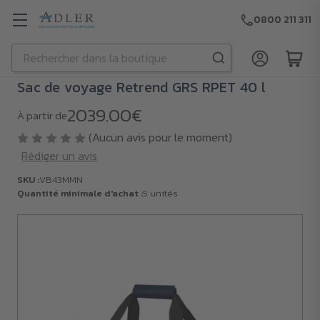
0800 211 311
Rechercher
Passer au contenu principal
Sac de voyage Retrend GRS RPET 40 l
2039.00€
À partir de
(Aucun avis pour le moment)
Rédiger un avis
SKU :
VB43MMN
Quantité minimale d'achat :
5 unités
SKU :
VB43MMN
Quantité
minimale
d'achat :