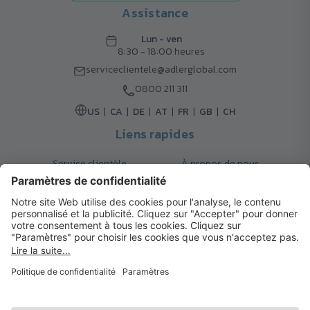
Assistance
Lun - ven
8:30 - 18:00 heures
serviceclientele@adlerglobal.com
0800 211 311
US
CA
DE
AT
FR
GB
CH
Liens rapides
Service clientèle
À propos de nous
Retours
Options de livraison
Contact
FAQ
Garanties
Mode de paiement
Magazine
Mentions légales
Catalogue
Système d’alerte interne
© 2026 Cadeaux d’Affaires ADLER