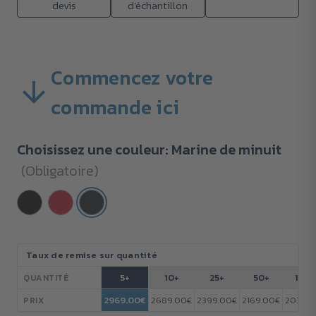
devis
d'échantillon
Commencez votre
commande ici
Choisissez une couleur:
Marine de minuit
(Obligatoire)
Stock
Taux de remise sur quantité
actuel :
5+
10+
25+
50+
100
QUANTITÉ
2969.00€
2689.00€
2399.00€
2169.00€
2039.0
PRIX