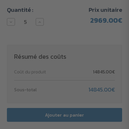
Quantité :
Prix unitaire
2969.00€
Diminuer
Augmenter
la
la
quantité
quantité
pour
pour
Sac
Sac
de
de
voyage
voyage
Retrend
Retrend
Résumé des coûts
GRS
GRS
RPET
RPET
40
40
Coût du produit
14845.00€
l
l
14845.00€
Sous-total