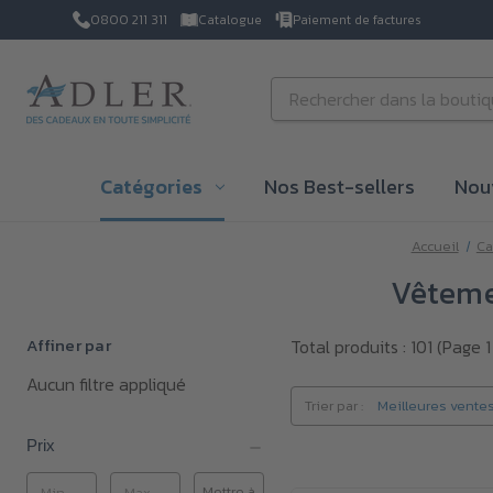
0800 211 311
Catalogue
Paiement de factures
Passer au contenu principal
Rechercher
Catégories
Nos Best-sellers
Nou
Accueil
Ca
Vêtemen
Affiner par
Total produits : 101
(Page 1
Aucun filtre appliqué
Trier par :
Prix
Mettre à