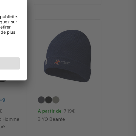
+
9
€
À partir de
7.19€
ro Homme
BIYO Beanie
imé