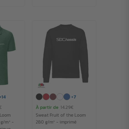
+
14
+
7
€
À partir de
14.29€
e Loom
Sweat Fruit of the Loom
g/m² -
280 g/m² - imprimé
rique