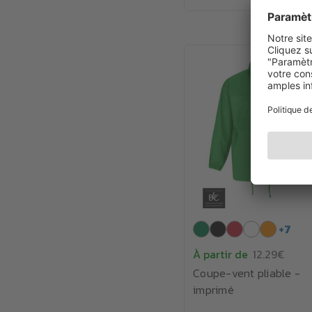
+
7
À partir de
12.29€
Coupe-vent pliable -
imprimé