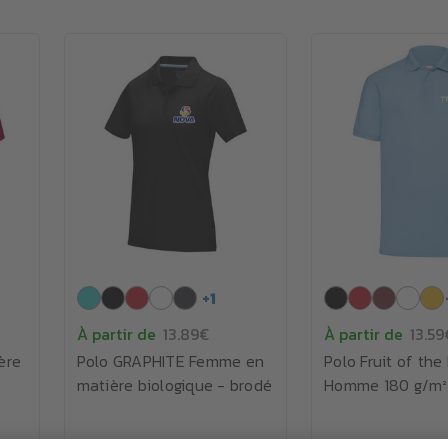
+
1
À partir de
13.89€
À partir de
13.59
ère
Polo GRAPHITE Femme en
Polo Fruit of th
matière biologique - brodé
Homme 180 g/m²