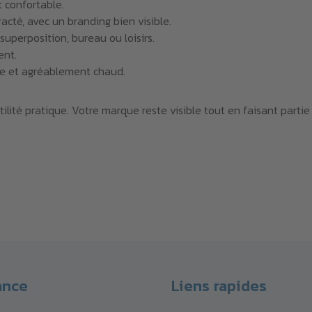
t confortable.
cté, avec un branding bien visible.
uperposition, bureau ou loisirs.
ent.
ble et agréablement chaud.
ilité pratique. Votre marque reste visible tout en faisant parti
ance
Liens rapides