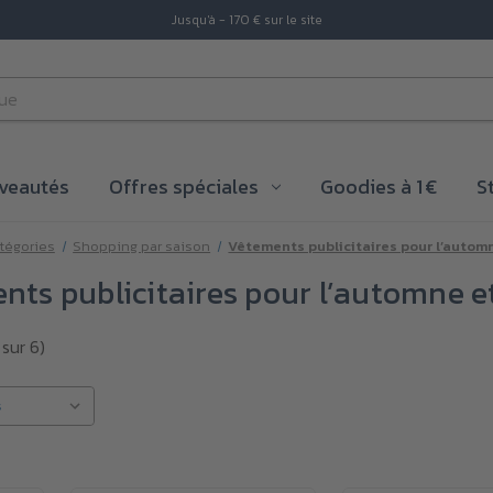
Jusqu'à - 170 € sur le site
veautés
Offres spéciales
Goodies à 1 €
S
tégories
Shopping par saison
Vêtements publicitaires pour l’automn
ts publicitaires pour l’automne et
 sur 6)