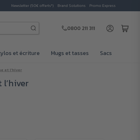
Newsletter (50€ offerts*)
Brand Solutions
Promo Express
0800 211 311
tylos et écriture
Mugs et tasses
Sacs
e et l’hiver
 l’hiver