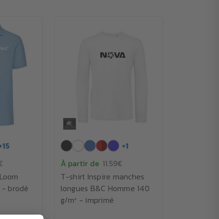
+
15
+
1
€
À partir de
11.59€
e Loom
T-shirt Inspire manches
 - brodé
longues B&C Homme 140
g/m² - imprimé