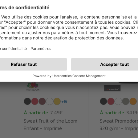
+
6
À partir de
7.49€
À partir de
34.19
Sweat Fruit of the Loom
Sweat Promodo
Enfant - imprimé
320 g/m² - impr