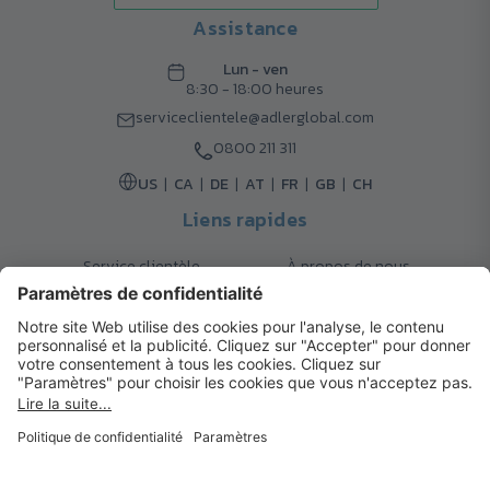
Assistance
Lun - ven
8:30 - 18:00 heures
serviceclientele@adlerglobal.com
0800 211 311
US
CA
DE
AT
FR
GB
CH
Liens rapides
Service clientèle
À propos de nous
Retours
Options de livraison
Contact
FAQ
Garanties
Mode de paiement
Magazine
Mentions légales
Catalogue
Système d’alerte interne
© 2026 Cadeaux d’Affaires ADLER