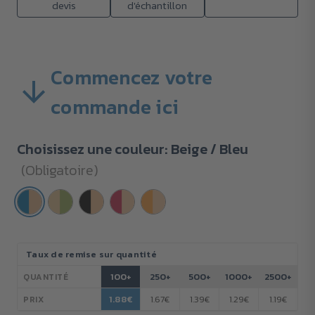
devis
d'échantillon
Commencez votre
commande ici
Choisissez une couleur:
Beige / Bleu
(Obligatoire)
Stock
Taux de remise sur quantité
actuel :
100+
250+
500+
1000+
2500+
QUANTITÉ
1.88€
1.67€
1.39€
1.29€
1.19€
PRIX