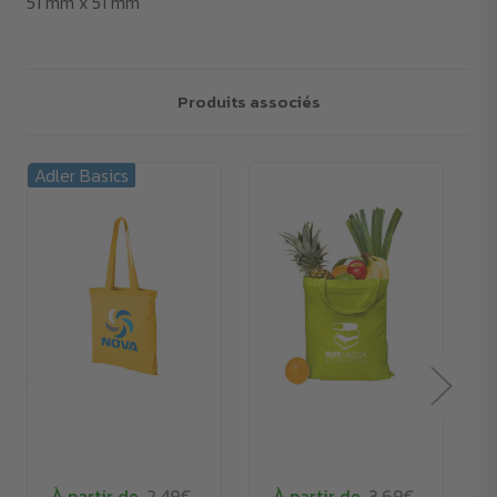
51 mm x 51 mm
Produits associés
Adler Basics
À partir de
2.49€
À partir de
3.69€