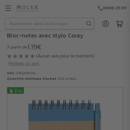
0800 211 311
Rechercher
Passer au contenu principal
Bloc-notes avec stylo Coray
1.19€
À partir de
(Aucun avis pour le moment)
Rédiger un avis
SKU :
VBQNB01A
Quantité minimale d'achat :
100 unités
🪴 Éco
SKU :
VBQNB01A
Quantité
minimale
d'achat :