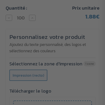
Quantité :
Prix unitaire
1.88€
Diminuer
Augmenter
la
la
quantité
quantité
pour
pour
Bloc-
Bloc-
Personnalisez votre produit
notes
notes
avec
avec
stylo
stylo
Ajoutez du texte personnalisé, des logos et
Coray
Coray
sélectionnez des couleurs
Sélectionnez la zone d'impression
1 zone
Impression (recto)
Télécharger le logo