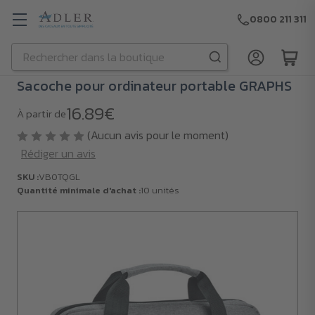
0800 211 311
Rechercher
Passer au contenu principal
Sacoche pour ordinateur portable GRAPHS
16.89€
À partir de
(Aucun avis pour le moment)
Rédiger un avis
SKU :
VB0TQGL
Quantité minimale d'achat :
10 unités
SKU :
VB0TQGL
Quantité
minimale
d'achat :