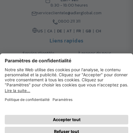
8:30 - 18:00 heures
serviceclientele@adlerglobal.com
0800 211 311
US
CA
DE
AT
FR
GB
CH
Liens rapides
Service clientèle
À propos de nous
Retours
Options de livraison
Contact
FAQ
Garanties
Mode de paiement
Magazine
Mentions légales
Catalogue
Système d’alerte interne
© 2026 Cadeaux d’Affaires ADLER
Conditions d'Utilisation
| Politique de Confidentialité
| Préférences
cookies