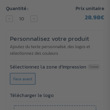
Quantité :
Prix unitaire
28.98€
Diminuer
Augmenter
la
la
quantité
quantité
pour
pour
Sacoche
Sacoche
Personnalisez votre produit
pour
pour
ordinateur
ordinateur
portable
portable
Ajoutez du texte personnalisé, des logos et
GRAPHS
GRAPHS
sélectionnez des couleurs
Sélectionnez la zone d'impression
1 zone
Face avant
Télécharger le logo