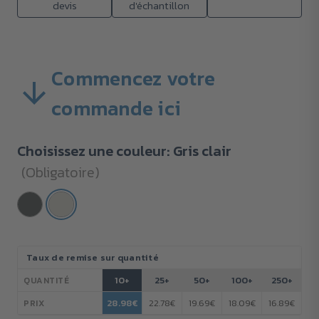
devis
d'échantillon
Commencez votre
commande ici
Choisissez une couleur:
Gris clair
(Obligatoire)
Stock
Taux de remise sur quantité
actuel :
10+
25+
50+
100+
250+
QUANTITÉ
28.98€
22.78€
19.69€
18.09€
16.89€
PRIX