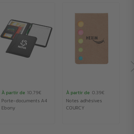
🪴
À partir de
10.79€
À partir de
0.39€
À
Porte-documents A4
Notes adhésives
B
Ebony
COURCY
C