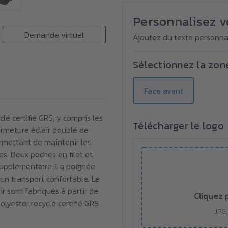
pour
pour
Sac
Sac
isotherme
isotherme
Personnalisez v
hydrofuge
hydrofuge
en
en
Demande virtuel
Ajoutez du texte personnal
matériau
matériau
recyclé
recyclé
GRS
GRS
Sélectionnez la zon
AQUA
AQUA
22
22
l
l
Face avant
é certifié GRS, y compris les
Télécharger le logo
ermeture éclair doublé de
rmettant de maintenir les
s. Deux poches en filet et
upplémentaire. La poignée
un transport confortable. Le
air sont fabriqués à partir de
Cliquez 
Polyester recyclé certifié GRS
JPG,