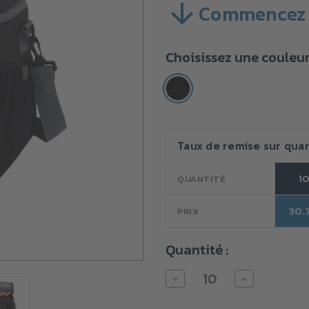
Commencez 
SKU :
VB3FZ03
Quantité
Choisissez une couleu
minimale
d'achat :
10
unités
Stock
Taux de remise sur quan
actuel :
1
QUANTITÉ
30.
PRIX
Quantité :
Diminuer
Augmenter
la
la
quantité
quantité