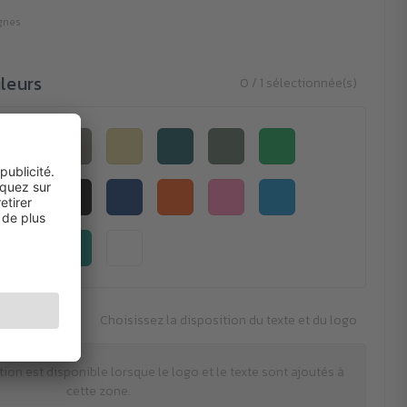
ignes
leurs
0 / 1 sélectionnée(s)
Choisissez la disposition du texte et du logo
tion est disponible lorsque le logo et le texte sont ajoutés à
cette zone.