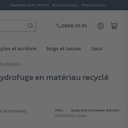
Newsletter (50€ offerts*)
Brand Solutions
Promo Express
0800 211 311
tylos et écriture
Mugs et tasses
Sacs
S AQUA 22 l
ydrofuge en matériau recyclé
ur le moment)
SKU :
Quantité minimale d'achat :
VB3FZ03
10 unités