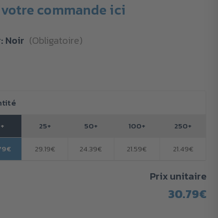
votre commande ici
r:
Noir
(Obligatoire)
tité
0+
25+
50+
100+
250+
79€
29.19€
24.39€
21.59€
21.49€
Prix unitaire
30.79€