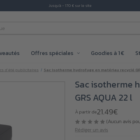
Jusqu'à - 170 € sur le site
veautés
Offres spéciales
Goodies à 1 €
S
cs d’été publicitaires
Sac isotherme hydrofuge en matériau recyclé GR
Sac isotherme h
GRS AQUA 22 l
21.49€
À partir de
(Aucun avis po
Rédiger un avis