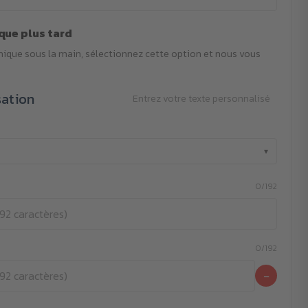
que plus tard
phique sous la main, sélectionnez cette option et nous vous
sation
Entrez votre texte personnalisé
▾
0/192
0/192
−