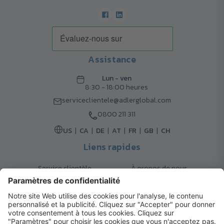
Assistance
Lun - ven
8:30 - 18:00 heures
serviceclientele@adlerglobal.com
0800 211 311
US
CA
DE
AT
FR
GB
CH
Liens rapides
Service clientèle
À propos de nous
Retours
Options de livraison
Contact
FAQ
Garanties
Mode de paiement