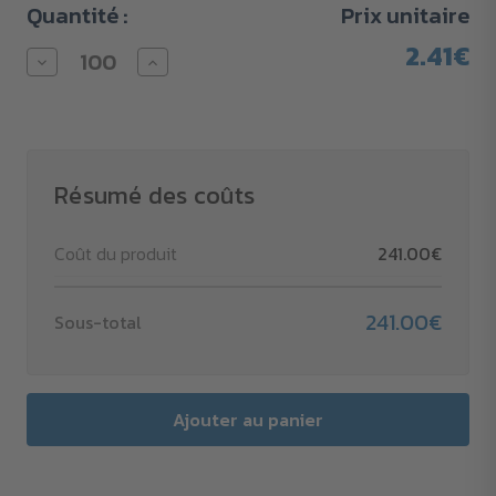
Quantité :
Prix unitaire
2.41€
Diminuer
Augmenter
la
la
quantité
quantité
pour
pour
Bloc-
Bloc-
notes
notes
adhésif
adhésif
Multi-
Multi-
Résumé des coûts
Card
Card
Blanc
Blanc
Recyclé,
Recyclé,
Coût du produit
241.00€
couverture
couverture
micro-
micro-
perforée
perforée
241.00€
Sous-total