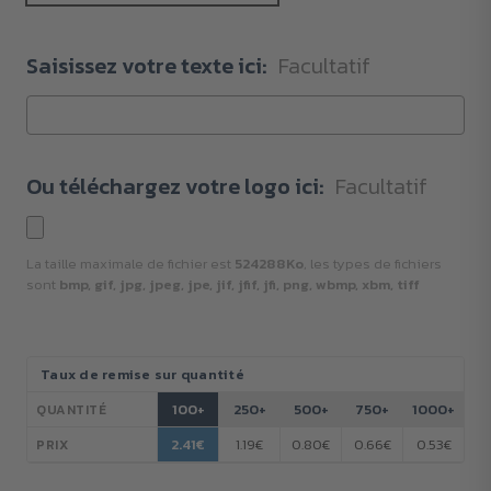
Saisissez votre texte ici:
Facultatif
Ou téléchargez votre logo ici:
Facultatif
La taille maximale de fichier est
524288Ko
, les types de fichiers
sont
bmp, gif, jpg, jpeg, jpe, jif, jfif, jfi, png, wbmp, xbm, tiff
Stock
Taux de remise sur quantité
actuel :
100+
250+
500+
750+
1000+
QUANTITÉ
2.41€
1.19€
0.80€
0.66€
0.53€
PRIX