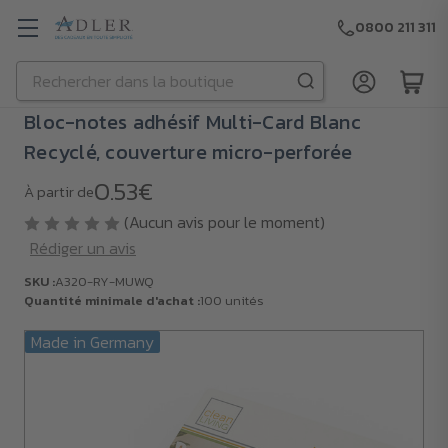
0800 211 311
Rechercher
Passer au contenu principal
Bloc-notes adhésif Multi-Card Blanc
Recyclé, couverture micro-perforée
0.53€
À partir de
(Aucun avis pour le moment)
Rédiger un avis
SKU :
A320-RY-MUWQ
Quantité minimale d'achat :
100 unités
Made in Germany
SKU :
A320-
RY-
MUWQ