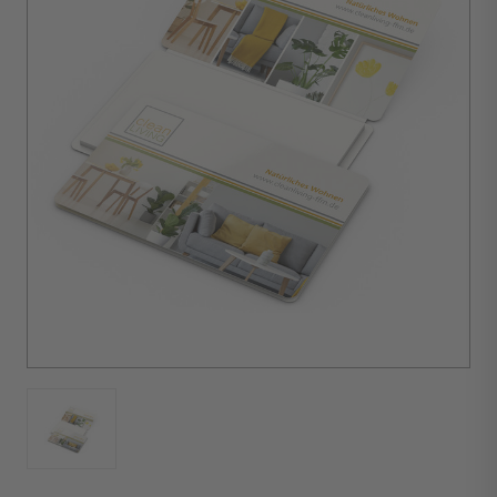
Quantité
minimale
d'achat :
100
unités