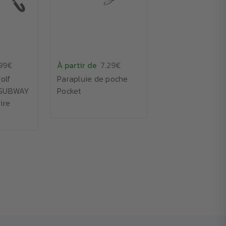
99€
À partir de
7.29€
olf
Parapluie de poche
 SUBWAY
Pocket
ire