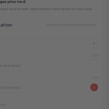
que plus tard
phique sous la main, sélectionnez cette option et nous vous
sation
Entrez votre texte personnalisé
▾
0/11
0/11
−
ignes