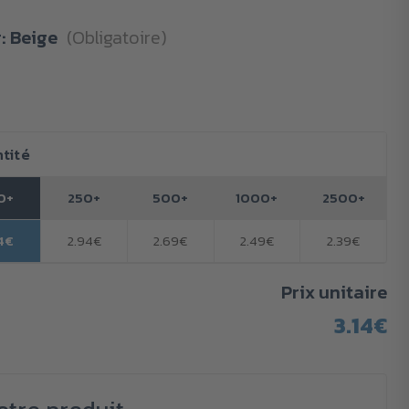
r:
Beige
(Obligatoire)
tité
0+
250+
500+
1000+
2500+
14€
2.94€
2.69€
2.49€
2.39€
Prix unitaire
3.14€