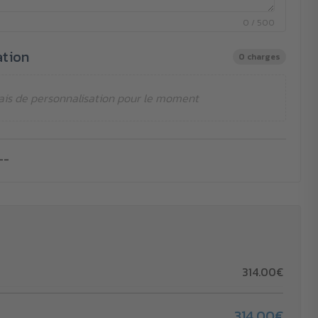
0 / 500
ation
0 charges
ais de personnalisation pour le moment
--
314.00€
314.00€