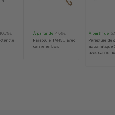
10.79€
À partir de
4.69€
À partir de
6.
ectangle
Parapluie TANGO avec
Parapluie de g
canne en bois
automatique
avec canne no