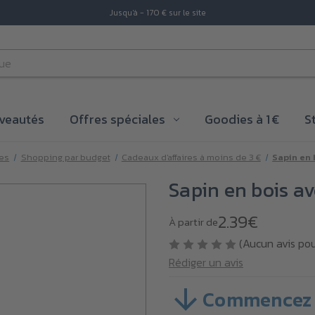
Jusqu'à - 170 € sur le site
veautés
Offres spéciales
Goodies à 1 €
S
ies
Shopping par budget
Cadeaux d'affaires à moins de 3 €
Sapin en 
Sapin en bois a
2.39€
À partir de
(Aucun avis po
Rédiger un avis
Commencez 
SKU :
VB4P159