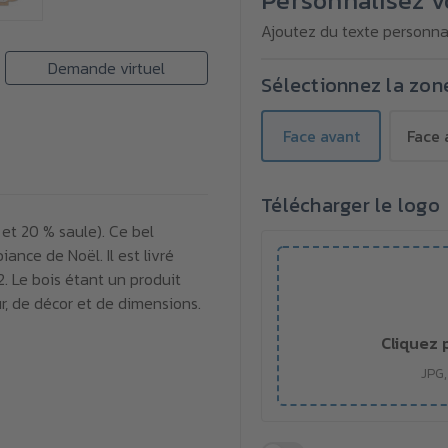
Personnalisez v
bois
bois
avec
avec
Ajoutez du texte personnal
lumière
lumière
Demande virtuel
Sélectionnez la zon
Face avant
Face 
Télécharger le logo
et 20 % saule). Ce bel
nce de Noël. Il est livré
. Le bois étant un produit
ur, de décor et de dimensions.
Cliquez 
JPG,