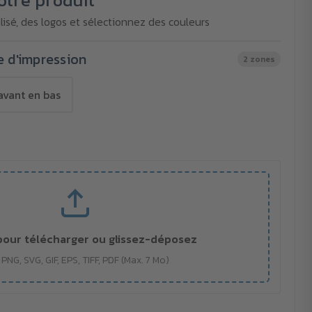
otre produit
isé, des logos et sélectionnez des couleurs
e d'impression
2 zones
avant en bas
pour télécharger ou glissez-déposez
 PNG, SVG, GIF, EPS, TIFF, PDF (Max. 7 Mo)