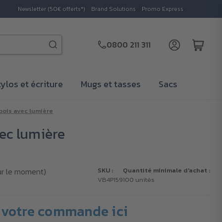
Newsletter (50€ offerts*)
Brand Solutions
Promo Express
0800 211 311
tylos et écriture
Mugs et tasses
Sacs
bois avec lumière
vec lumière
ur le moment)
SKU :
Quantité minimale d'achat :
VB4P159
100 unités
votre commande ici