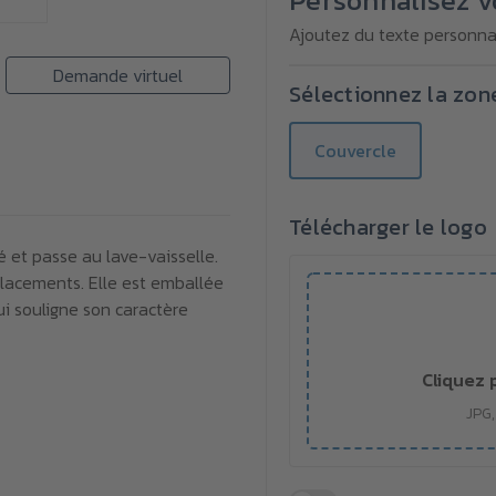
Personnalisez v
repas
repas
Titan
Titan
Ajoutez du texte personnal
en
en
inox
inox
Demande virtuel
recyclé
recyclé
Sélectionnez la zon
Couvercle
Télécharger le logo
é et passe au lave-vaisselle.
placements. Elle est emballée
ui souligne son caractère
Cliquez 
JPG,