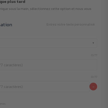
que plus tard
phique sous la main, sélectionnez cette option et nous vous
sation
Entrez votre texte personnalisé
▾
0/77
0/77
−
ignes