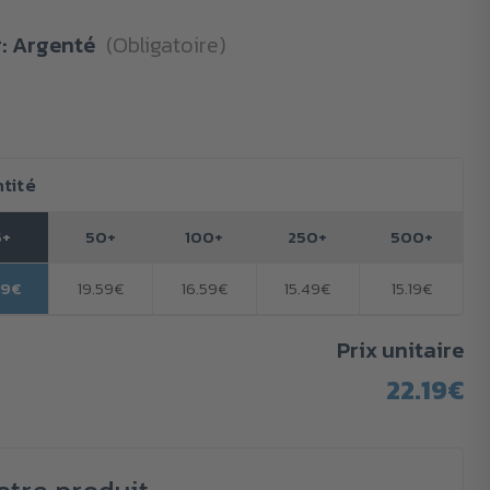
r:
Argenté
(Obligatoire)
tité
5+
50+
100+
250+
500+
19€
19.59€
16.59€
15.49€
15.19€
Prix unitaire
22.19€