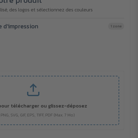
otre produit
isé, des logos et sélectionnez des couleurs
e d'impression
1 zone
pour télécharger ou glissez-déposez
 PNG, SVG, GIF, EPS, TIFF, PDF (Max. 7 Mo)