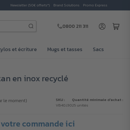
Newsletter (50€ offerts*)
Brand Solutions
Promo Express
0800 211 311
tylos et écriture
Mugs et tasses
Sacs
tan en inox recyclé
ur le moment)
SKU :
Quantité minimale d'achat :
VB40J30
25 unités
votre commande ici