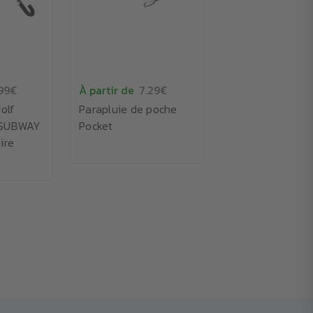
99€
À partir de
7.29€
olf
Parapluie de poche
 SUBWAY
Pocket
ire