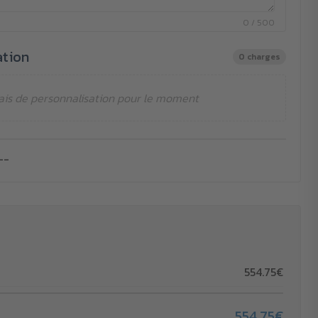
0 / 500
ation
0 charges
ais de personnalisation pour le moment
--
554.75€
554.75€