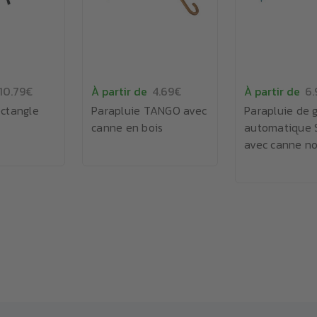
10.79€
À partir de
4.69€
À partir de
6.
ectangle
Parapluie TANGO avec
Parapluie de g
canne en bois
automatique
avec canne no