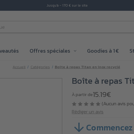
Jusqu'à - 170 € sur le site
veautés
Offres spéciales
Goodies à 1 €
S
Accueil
Catégories
Boîte à repas Titan en inox recyclé
Boîte à repas Ti
15.19€
À partir de
(Aucun avis po
Rédiger un avis
Commencez 
SKU :
VB40J30