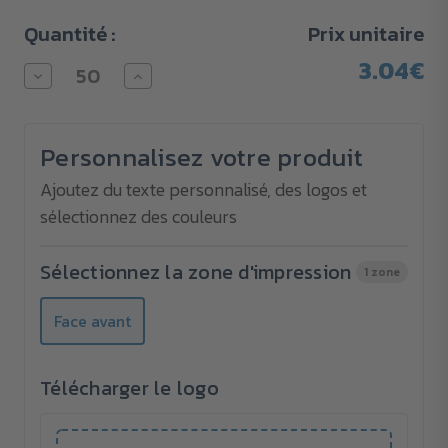
Quantité :
Prix unitaire
3.04€
Diminuer
Augmenter
la
la
quantité
quantité
pour
pour
Jeu
Jeu
Personnalisez votre produit
de
de
plage
plage
Ajoutez du texte personnalisé, des logos et
sélectionnez des couleurs
Sélectionnez la zone d'impression
1 zone
Face avant
Télécharger le logo