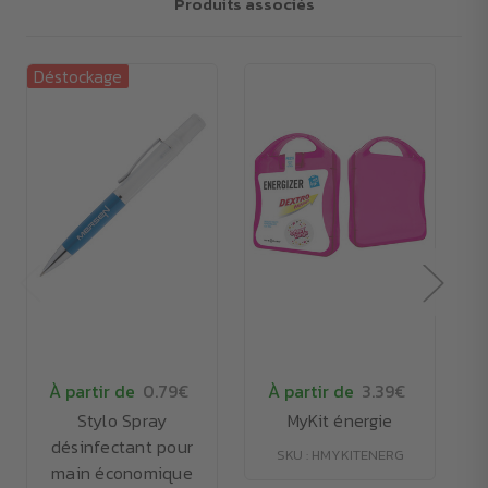
Produits associés
Déstockage
Dé
À partir de
0.79€
À partir de
3.39€
Stylo Spray
MyKit énergie
désinfectant pour
SKU : HMYKITENERG
main économique
S