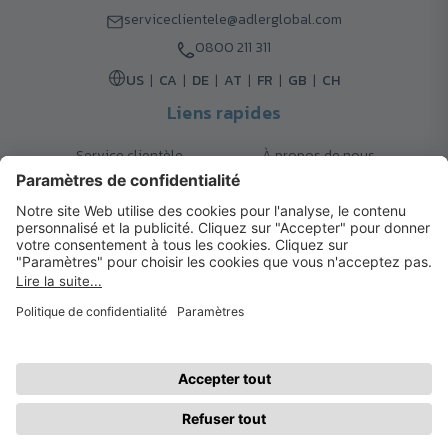
serviceclientele@adlerglobal.com
0800 211 311
US
CA
DE
AT
FR
GB
CH
Liens rapides
Service clientèle
À propos de nous
Retours
Options de livraison
Contact
FAQ
Garanties
Mode de paiement
Magazine
Mentions légales
Catalogue
Système d’alerte interne
© 2026 Cadeaux d’Affaires ADLER
Conditions d'Utilisation
| Politique de Confidentialité
| Préférences
cookies