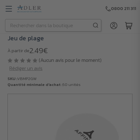
0800 211 311
Rechercher
Passer au contenu principal
Jeu de plage
2.49€
À partir de
(Aucun avis pour le moment)
Rédiger un avis
SKU :
VBMP2GW
Quantité minimale d'achat :
50 unités
SKU :
VBMP2GW
Quantité
minimale
d'achat :