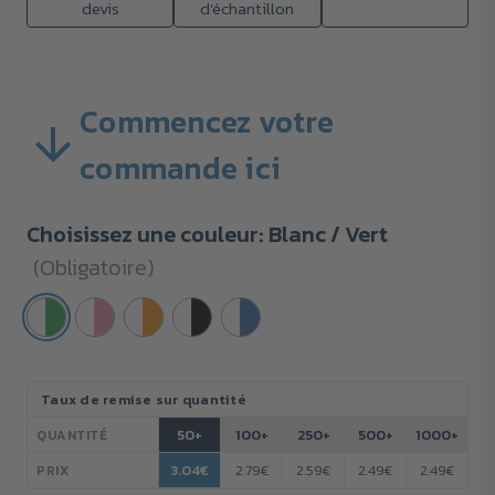
devis
d'échantillon
Commencez votre
commande ici
Choisissez une couleur:
Blanc / Vert
(Obligatoire)
Stock
Taux de remise sur quantité
actuel :
50+
100+
250+
500+
1000+
QUANTITÉ
3.04€
2.79€
2.59€
2.49€
2.49€
PRIX