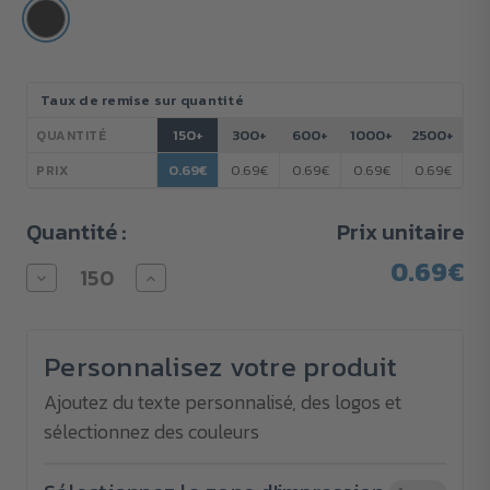
Stock
Taux de remise sur quantité
actuel :
150+
300+
600+
1000+
2500+
QUANTITÉ
0.69€
0.69€
0.69€
0.69€
0.69€
PRIX
Quantité :
Prix unitaire
0.69€
Diminuer
Augmenter
la
la
quantité
quantité
pour
pour
Stylo
Stylo
Personnalisez votre produit
Safe-
Safe-
Write
Write
antimicrobien
antimicrobien
Ajoutez du texte personnalisé, des logos et
économique
économique
sélectionnez des couleurs
avec
avec
impression
impression
multicolore
multicolore