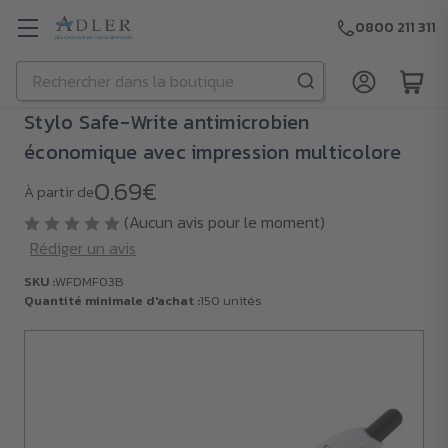
0800 211 311
Rechercher
Passer au contenu principal
Stylo Safe-Write antimicrobien
économique avec impression multicolore
0.69€
À partir de
(Aucun avis pour le moment)
Rédiger un avis
SKU :
WFDMF03B
Quantité minimale d'achat :
150 unités
SKU :
WFDMF03B
Quantité
minimale