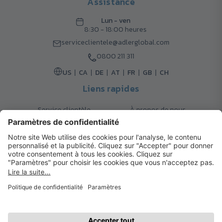
Assistance
Lun - ven
8:30 - 18:00 heures
serviceclientele@adlerglobal.com
0800 211 311
US
CA
DE
AT
FR
GB
CH
Liens rapides
Service clientèle
À propos de nous
Retours
Options de livraison
Contact
FAQ
Garanties
Mode de paiement
Magazine
Mentions légales
Catalogue
Système d’alerte interne
© 2026 Cadeaux d’Affaires ADLER
Conditions d'Utilisation
| Politique de Confidentialité
| Préférences