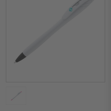
d'achat :
150
unités