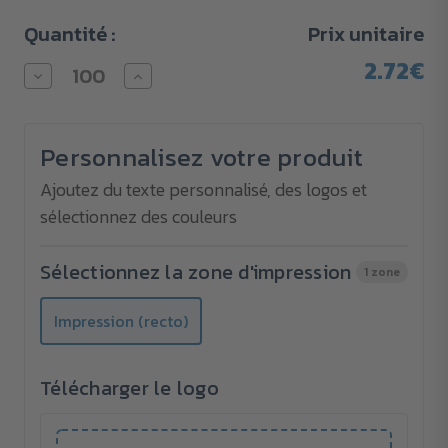
Quantité :
Prix unitaire
2.72€
Diminuer
Augmenter
la
la
quantité
quantité
pour
pour
Carnet
Carnet
Personnalisez votre produit
recyclé
recyclé
avec
avec
stylo
stylo
Ajoutez du texte personnalisé, des logos et
et
et
sélectionnez des couleurs
notes
notes
autocollantes
autocollantes
Sélectionnez la zone d'impression
1 zone
Impression (recto)
Télécharger le logo