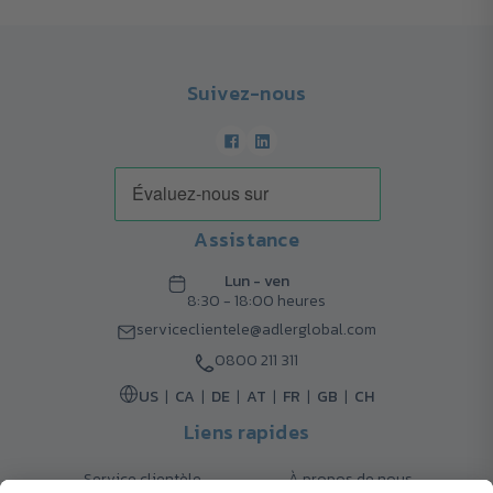
Suivez-nous
Assistance
Lun - ven
8:30 - 18:00 heures
serviceclientele@adlerglobal.com
0800 211 311
US
CA
DE
AT
FR
GB
CH
Liens rapides
Service clientèle
À propos de nous