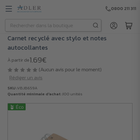
0800 211 311
Rechercher
Passer au contenu principal
Carnet recyclé avec stylo et notes
autocollantes
1.69€
À partir de
(Aucun avis pour le moment)
Rédiger un avis
SKU :
VBJB659A
Quantité minimale d'achat :
100 unités
🪴 Éco
SKU :
VBJB659A
Quantité
minimale