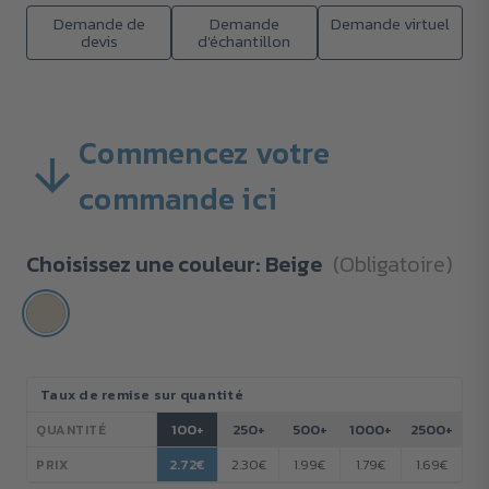
Demande de
Demande
Demande virtuel
devis
d'échantillon
Commencez votre
commande ici
Choisissez une couleur:
Beige
(Obligatoire)
Stock
Taux de remise sur quantité
actuel :
100+
250+
500+
1000+
2500+
QUANTITÉ
2.72€
2.30€
1.99€
1.79€
1.69€
PRIX