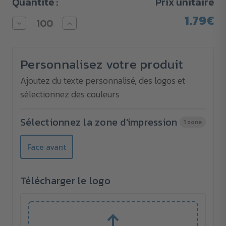
Quantité :
Prix unitaire
1.79€
Diminuer
Augmenter
la
la
quantité
quantité
pour
pour
Poncho
Poncho
Personnalisez votre produit
dans
dans
sa
sa
balle
balle
Ajoutez du texte personnalisé, des logos et
-
-
sélectionnez des couleurs
imprimé
imprimé
Sélectionnez la zone d'impression
1 zone
Face avant
Télécharger le logo