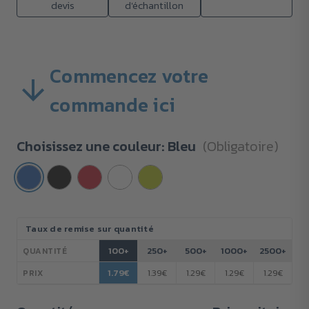
devis
d'échantillon
Commencez votre
commande ici
Choisissez une couleur:
Bleu
(Obligatoire)
Stock
Taux de remise sur quantité
actuel :
100+
250+
500+
1000+
2500+
QUANTITÉ
1.79€
1.39€
1.29€
1.29€
1.29€
PRIX