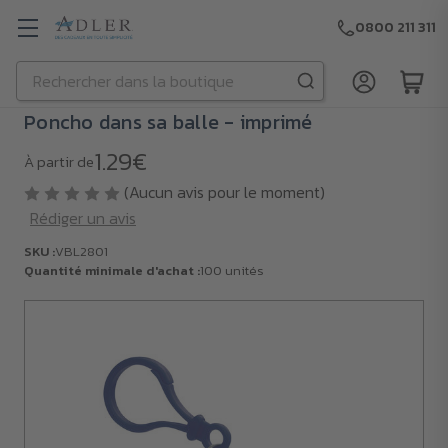
0800 211 311
Rechercher
Passer au contenu principal
Poncho dans sa balle - imprimé
1.29€
À partir de
(Aucun avis pour le moment)
Rédiger un avis
SKU :
VBL2801
Quantité minimale d'achat :
100 unités
SKU :
VBL2801
Quantité
minimale
d'achat :