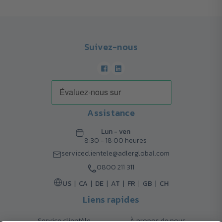
Suivez-nous
Assistance
Lun - ven
8:30 - 18:00 heures
serviceclientele@adlerglobal.com
0800 211 311
US
CA
DE
AT
FR
GB
CH
Liens rapides
Service clientèle
À propos de nous