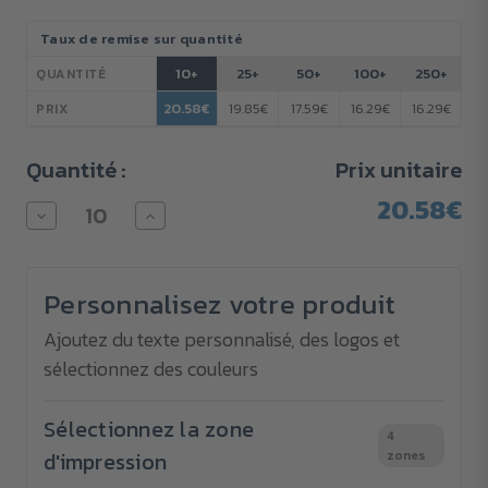
Stock
Taux de remise sur quantité
actuel :
10+
25+
50+
100+
250+
QUANTITÉ
20.58€
19.85€
17.59€
16.29€
16.29€
PRIX
Quantité :
Prix unitaire
20.58€
Diminuer
Augmenter
la
la
quantité
quantité
pour
pour
Polo
Polo
Personnalisez votre produit
Fruit
Fruit
of
of
the
the
Ajoutez du texte personnalisé, des logos et
Loom
Loom
sélectionnez des couleurs
230
230
g/m²
g/m²
-
-
brodé
brodé
Sélectionnez la zone
4
d'impression
zones