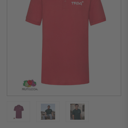
d'achat :
10
unités