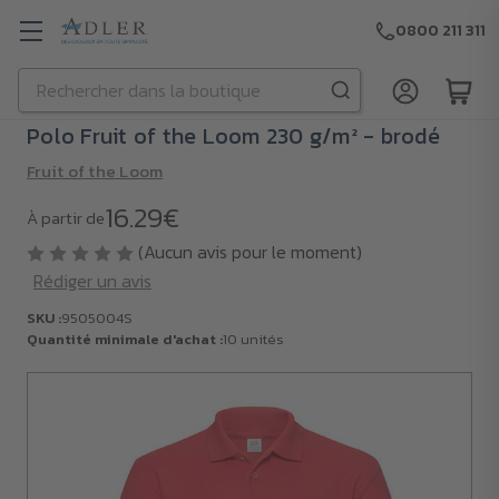
0800 211 311
Rechercher
Passer au contenu principal
Polo Fruit of the Loom 230 g/m² - brodé
Fruit of the Loom
16.29€
À partir de
(Aucun avis pour le moment)
Rédiger un avis
SKU :
9505004S
Quantité minimale d'achat :
10 unités
SKU :
9505004S
Quantité
minimale