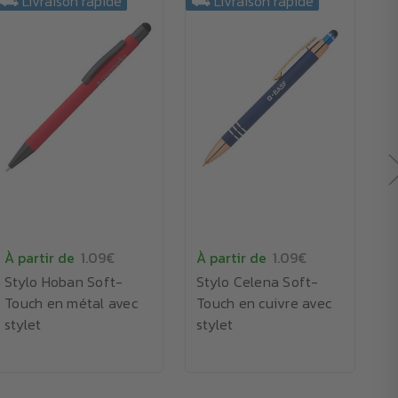
⛟ Livraison rapide
⛟ Livraison rapide
À partir de
1.09€
À partir de
1.09€
À
Stylo Hoban Soft-
Stylo Celena Soft-
S
Touch en métal avec
Touch en cuivre avec
e
stylet
stylet
e