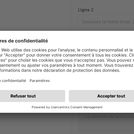
Ligne 2
Ajouter une ligne
2 / 3 li
Sélectionner les cou
Cette méthode d'i
Disposition
La sélection de la disposi