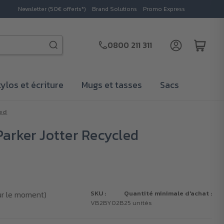
Newsletter (50€ offerts*)
Brand Solutions
Promo Express
0800 211 311
tylos et écriture
Mugs et tasses
Sacs
led
arker Jotter Recycled
ur le moment)
SKU :
Quantité minimale d'achat :
VB2BY02B
25 unités