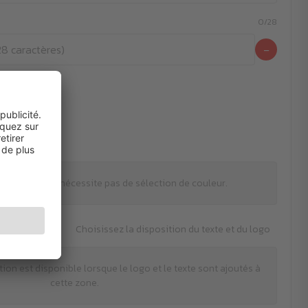
0/28
−
gnes
leurs
mpression ne nécessite pas de sélection de couleur.
Choisissez la disposition du texte et du logo
tion est disponible lorsque le logo et le texte sont ajoutés à
cette zone.