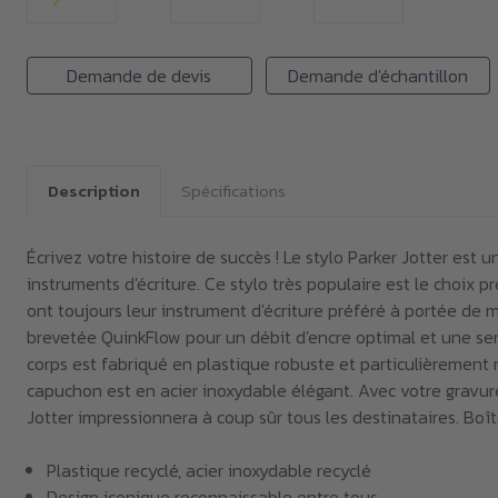
Demande de devis
Demande d'échantillon
Description
Spécifications
Écrivez votre histoire de succès ! Le stylo Parker Jotter est 
instruments d'écriture. Ce stylo très populaire est le choix p
ont toujours leur instrument d'écriture préféré à portée de ma
brevetée QuinkFlow pour un débit d'encre optimal et une sen
corps est fabriqué en plastique robuste et particulièrement r
capuchon est en acier inoxydable élégant. Avec votre gravure
Jotter impressionnera à coup sûr tous les destinataires. Boî
Plastique recyclé, acier inoxydable recyclé
Design iconique reconnaissable entre tous