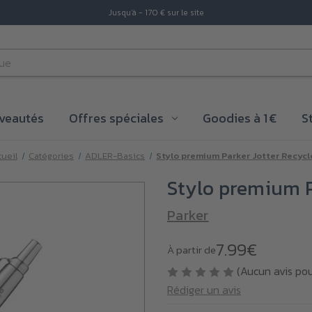
Jusqu'à - 170 € sur le site
veautés
Offres spéciales
Goodies à 1 €
S
ueil
Catégories
ADLER-Basics
Stylo premium Parker Jotter Recyc
Stylo premium P
Parker
7.99€
À partir de
(Aucun avis po
Rédiger un avis