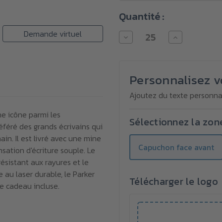
Quantité :
Demande virtuel
Diminuer
Augmenter
la
la
quantité
quantité
pour
pour
Stylo
Stylo
premium
premium
Personnalisez v
Parker
Parker
Jotter
Jotter
Ajoutez du texte personnal
Recycled
Recycled
une icône parmi les
Sélectionnez la zon
référé des grands écrivains qui
in. Il est livré avec une mine
Capuchon face avant
sation d'écriture souple. Le
ésistant aux rayures et le
 au laser durable, le Parker
Télécharger le logo
te cadeau incluse.