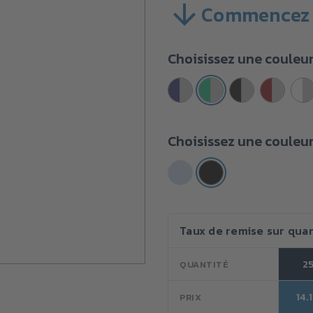
Commencez 
SKU :
VB2BY02B
Quantité
Choisissez une couleu
minimale
d'achat :
25
unités
Choisissez une couleur
Stock
Taux de remise sur quan
actuel :
2
QUANTITÉ
14.
PRIX