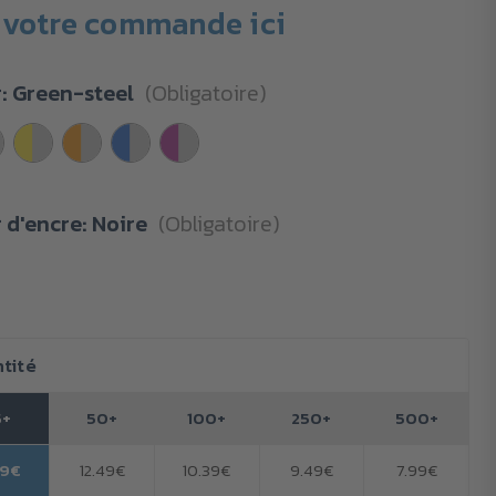
votre commande ici
r:
Green-steel
(Obligatoire)
 d'encre:
Noire
(Obligatoire)
tité
5+
50+
100+
250+
500+
19€
12.49€
10.39€
9.49€
7.99€