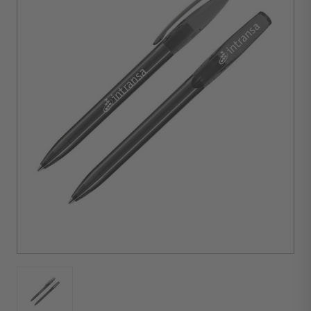
minimale
d'achat :
300
unités