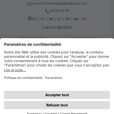
serviceclientele@adlerglobal.com
0800 211 311
US
CA
DE
AT
FR
GB
CH
Liens rapides
Service clientèle
À propos de nous
Retours
Options de livraison
Contact
FAQ
Garanties
Mode de paiement
Magazine
Mentions légales
Catalogue
Système d’alerte interne
© 2026 Cadeaux d’Affaires ADLER
Conditions d'Utilisation
| Politique de Confidentialité
| Préférences
cookies