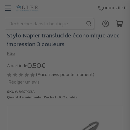
0800 211 311
Rechercher
Passer au contenu principal
Stylo Napier translucide économique avec
impression 3 couleurs
Klio
0.50€
À partir de
(Aucun avis pour le moment)
Rédiger un avis
SKU :
VBG7P03A
Quantité minimale d'achat :
300 unités
SKU :
VBG7P03A
Quantité