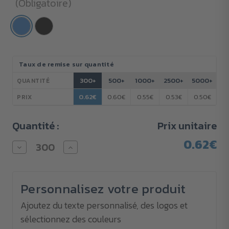
(Obligatoire)
Stock
Taux de remise sur quantité
actuel :
300+
500+
1000+
2500+
5000+
QUANTITÉ
0.62€
0.60€
0.55€
0.53€
0.50€
PRIX
Quantité :
Prix unitaire
0.62€
Diminuer
Augmenter
la
la
quantité
quantité
pour
pour
Stylo
Stylo
Personnalisez votre produit
Napier
Napier
translucide
translucide
économique
économique
Ajoutez du texte personnalisé, des logos et
avec
avec
sélectionnez des couleurs
impression
impression
3
3