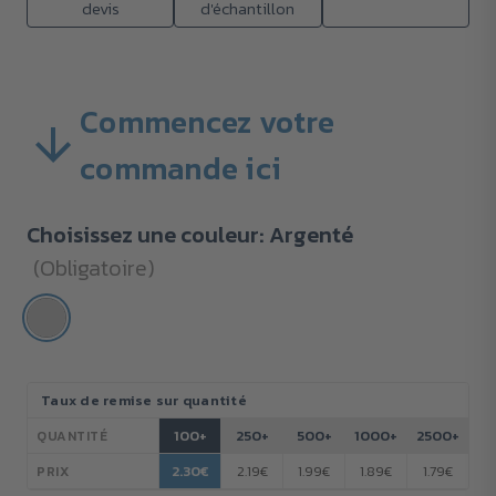
devis
d'échantillon
Commencez votre
commande ici
Choisissez une couleur:
Argenté
(Obligatoire)
Stock
Taux de remise sur quantité
actuel :
100+
250+
500+
1000+
2500+
QUANTITÉ
2.30€
2.19€
1.99€
1.89€
1.79€
PRIX