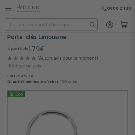
0800 211 311
Rechercher
Passer au contenu principal
Porte-clés Limousine
1.79€
À partir de
(Aucun avis pour le moment)
Rédiger un avis
SKU :
VBPW930
Quantité minimale d'achat :
100 unités
🪴 Éco
SKU :
VBPW930
Quantité
minimale
d'achat :