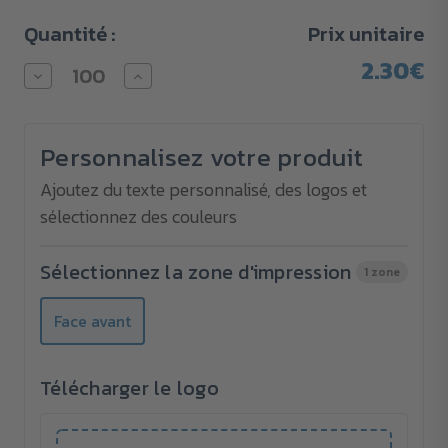
Quantité :
Prix unitaire
2.30€
Diminuer
Augmenter
la
la
quantité
quantité
pour
pour
Porte-
Porte-
Personnalisez votre produit
clés
clés
Limousine
Limousine
Ajoutez du texte personnalisé, des logos et
sélectionnez des couleurs
Sélectionnez la zone d'impression
1 zone
Face avant
Télécharger le logo