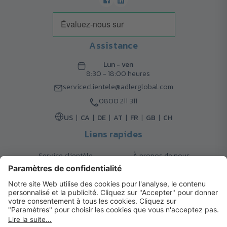
Assistance
Lun - ven
8:30 - 18:00 heures
serviceclientele@adlerglobal.com
0800 211 311
US
CA
DE
AT
FR
GB
CH
Liens rapides
Service clientèle
À propos de nous
Retours
Options de livraison
Contact
FAQ
Garanties
Mode de paiement
Magazine
Mentions légales
Catalogue
Système d’alerte interne