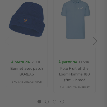
À partir de
2.99€
À partir de
13.59€
Bonnet avec patch
Polo Fruit of the
T
BOREAS
Loom Homme 180
g/m² - brodé
SKU : ABOREASPATCH
SKU : POLOMENFRUIT