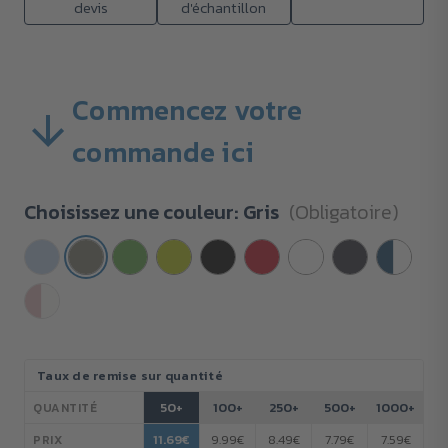
devis
d'échantillon
Commencez votre
commande ici
Choisissez une couleur:
Gris
(Obligatoire)
Stock
Taux de remise sur quantité
actuel :
50+
100+
250+
500+
1000+
QUANTITÉ
11.69€
9.99€
8.49€
7.79€
7.59€
PRIX