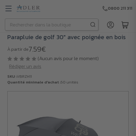
0800 211 311
Rechercher
Passer au contenu principal
Parapluie de golf 30" avec poignée en bois
7.59€
À partir de
(Aucun avis pour le moment)
Rédiger un avis
SKU :
VBRZH11
Quantité minimale d'achat :
50 unités
SKU :
VBRZH11
Quantité
minimale
d'achat :