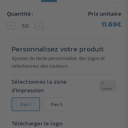
Quantité :
Prix unitaire
11.69€
Diminuer
Augmenter
la
la
quantité
quantité
pour
pour
Parapluie
Parapluie
Personnalisez votre produit
de
de
golf
golf
30"
30"
Ajoutez du texte personnalisé, des logos et
avec
avec
sélectionnez des couleurs
poignée
poignée
en
en
bois
bois
Sélectionnez la zone
2
d'impression
zones
Pan 1
Pan 5
Télécharger le logo