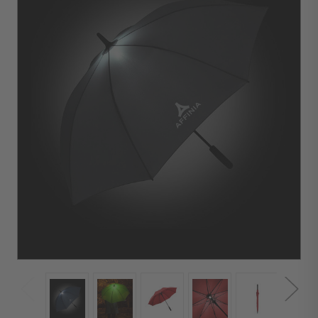
minimale
d'achat :
24
unités