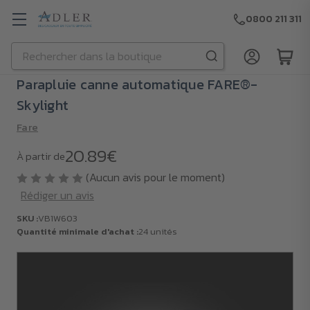
0800 211 311
Rechercher
Passer au contenu principal
Parapluie canne automatique FARE®-
Skylight
Fare
20.89€
À partir de
(Aucun avis pour le moment)
Rédiger un avis
SKU :
VB1W603
Quantité minimale d'achat :
24 unités
SKU :
VB1W603
Quantité