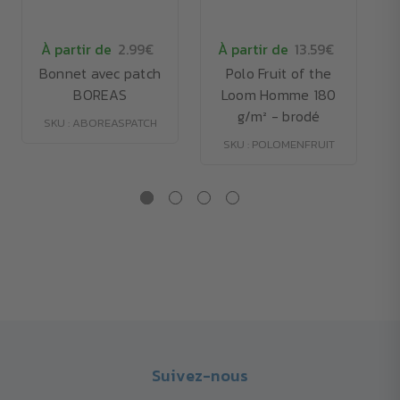
À partir de
2.99€
À partir de
13.59€
Bonnet avec patch
Polo Fruit of the
T
BOREAS
Loom Homme 180
g/m² - brodé
SKU : ABOREASPATCH
SKU : POLOMENFRUIT
Suivez-nous