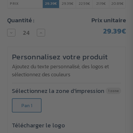
29.39€
29.39€
22.59€
21.19€
20.89€
PRIX
Quantité :
Prix unitaire
29.39€
Diminuer
Augmenter
la
la
quantité
quantité
pour
pour
Parapluie
Parapluie
Personnalisez votre produit
canne
canne
automatique
automatique
FARE®-
FARE®-
Ajoutez du texte personnalisé, des logos et
Skylight
Skylight
sélectionnez des couleurs
Sélectionnez la zone d'impression
1 zone
Pan 1
Télécharger le logo