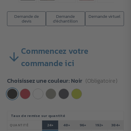
Demande de
Demande
Demande virtuel
devis
d'échantillon
Commencez votre
commande ici
Choisissez une couleur:
Noir
(Obligatoire)
Stock
Taux de remise sur quantité
actuel :
24+
48+
96+
192+
384+
QUANTITÉ