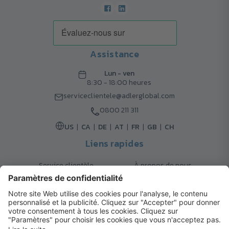
Assistance
Lun - ven
8:30 - 18:00 heures
serviceclientele@adlerglobal.com
0800 211 311
US
CA
DE
AT
FR
GB
CH
Liens rapides
Service clientèle
À propos de nous
Retours
Options de livraison
Contact
FAQ
Garanties
Mode de paiement
Magazine
Mentions légales