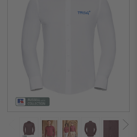
minimale
d'achat :
10
unités