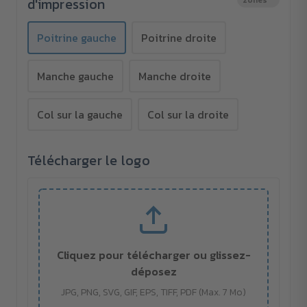
-
-
d'impression
zones
brodé
brodé
Poitrine gauche
Poitrine droite
Manche gauche
Manche droite
Col sur la gauche
Col sur la droite
Télécharger le logo
Cliquez pour télécharger ou glissez-
déposez
JPG, PNG, SVG, GIF, EPS, TIFF, PDF (Max. 7 Mo)