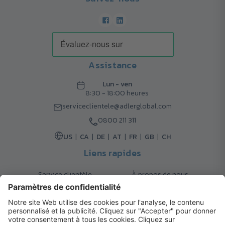
Assistance
Lun - ven
8:30 - 18:00 heures
serviceclientele@adlerglobal.com
0800 211 311
US
CA
DE
AT
FR
GB
CH
Liens rapides
Service clientèle
À propos de nous
Retours
Options de livraison
Contact
FAQ
Garanties
Mode de paiement