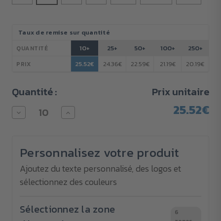
Stock
Taux de remise sur quantité
actuel :
10+
25+
50+
100+
250+
QUANTITÉ
25.52€
24.36€
22.59€
21.19€
20.19€
PRIX
Quantité :
Prix unitaire
25.52€
Diminuer
Augmenter
la
la
quantité
quantité
pour
pour
Chemise
Chemise
Personnalisez votre produit
Easy
Easy
Care
Care
Fitted
Fitted
Ajoutez du texte personnalisé, des logos et
RUSSELL
RUSSELL
sélectionnez des couleurs
à
à
manches
manches
longues
longues
140
140
Sélectionnez la zone
6
g/m²
g/m²