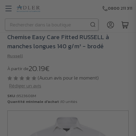
0800 211 311
Rechercher
Passer au contenu principal
Chemise Easy Care Fitted RUSSELL à
manches longues 140 g/m² - brodé
Russell
20.19€
À partir de
(Aucun avis pour le moment)
Rédiger un avis
SKU :
9523608M
Quantité minimale d'achat :
10 unités
SKU :
9523608M
Quantité