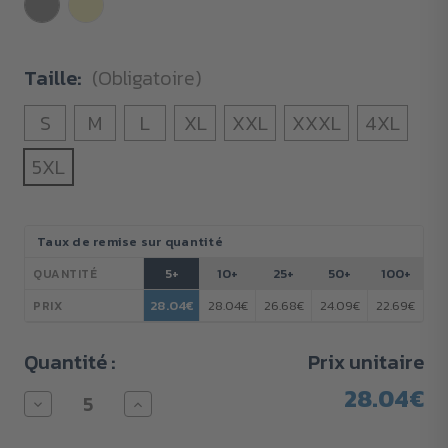
Taille:
(Obligatoire)
S
M
L
XL
XXL
XXXL
4XL
5XL
Stock
Taux de remise sur quantité
actuel :
5+
10+
25+
50+
100+
QUANTITÉ
28.04€
28.04€
26.68€
24.09€
22.69€
PRIX
Quantité :
Prix unitaire
28.04€
Diminuer
Augmenter
la
la
quantité
quantité