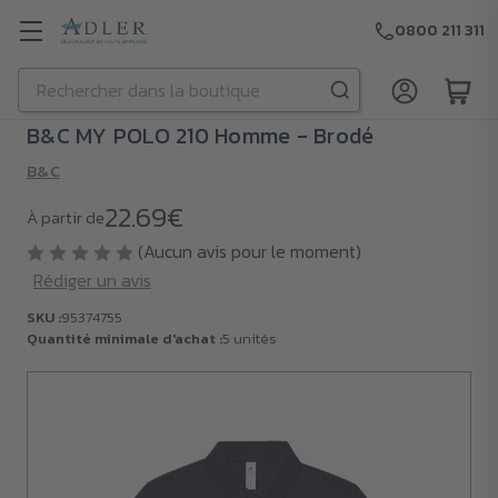
0800 211 311
Rechercher
Passer au contenu principal
B&C MY POLO 210 Homme - Brodé
B&C
22.69€
À partir de
(Aucun avis pour le moment)
Rédiger un avis
SKU :
95374755
Quantité minimale d'achat :
5 unités
SKU :
95374755
Quantité
minimale