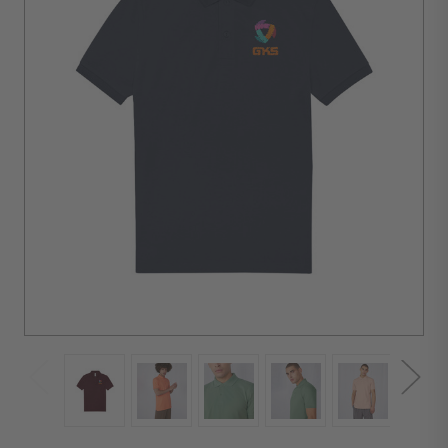
d'achat :
5
unités