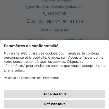
8:30 - 18:00 heures
serviceclientele@adlerglobal.com
0800 211 311
US
CA
DE
AT
FR
GB
CH
Liens rapides
Service clientèle
À propos de nous
Retours
Options de livraison
Contact
FAQ
Garanties
Mode de paiement
Magazine
Mentions légales
Catalogue
Système d’alerte interne
© 2026 Cadeaux d’Affaires ADLER
Conditions d'Utilisation
| Politique de Confidentialité
| Préférences
cookies