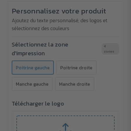
pour
pour
B&C
B&C
Personnalisez votre produit
MY
MY
POLO
POLO
210
210
Ajoutez du texte personnalisé, des logos et
Homme
Homme
sélectionnez des couleurs
-
-
Brodé
Brodé
Sélectionnez la zone
4
d'impression
zones
Poitrine gauche
Poitrine droite
Manche gauche
Manche droite
Télécharger le logo