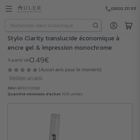
0800 211 311
Rechercher
Passer au contenu principal
Stylo Clarity translucide économique à
encre gel & impression monochrome
0.49€
À partir de
(Aucun avis pour le moment)
Rédiger un avis
SKU :
WFDJY01GB
Quantité minimale d'achat :
100 unités
SKU :
WFDJY01GB
Quantité
minimale