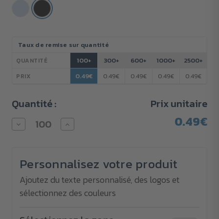
Stock
Taux de remise sur quantité
actuel :
100+
300+
600+
1000+
2500+
QUANTITÉ
0.49€
0.49€
0.49€
0.49€
0.49€
PRIX
Quantité :
Prix unitaire
0.49€
Diminuer
Augmenter
la
la
quantité
quantité
pour
pour
Stylo
Stylo
Personnalisez votre produit
Clarity
Clarity
translucide
translucide
économique
économique
Ajoutez du texte personnalisé, des logos et
à
à
sélectionnez des couleurs
encre
encre
gel
gel
&
&
impression
impression