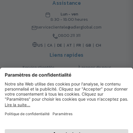
Assistance
Lun - ven
8:30 - 18:00 heures
serviceclientele@adlerglobal.com
0800 211 311
US
CA
DE
AT
FR
GB
CH
Liens rapides
Service clientèle
À propos de nous
Retours
Options de livraison
Contact
FAQ
Garanties
Mode de paiement
Magazine
Mentions légales
Catalogue
Système d’alerte interne
© 2026 Cadeaux d’Affaires ADLER