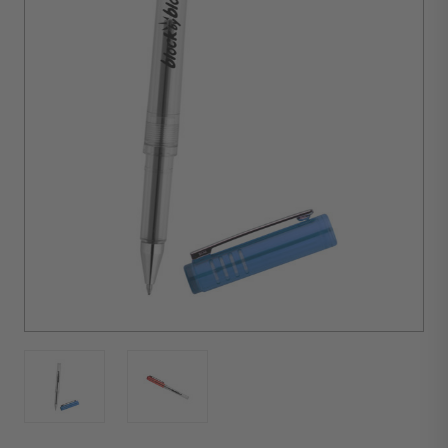
d'achat :
100
unités