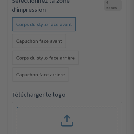
Sélectionnez la zone
4
monochrome
monochrome
d'impression
zones
Corps du stylo face avant
Capuchon face avant
Corps du stylo face arrière
Capuchon face arrière
Télécharger le logo