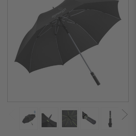
d'achat :
12
unités