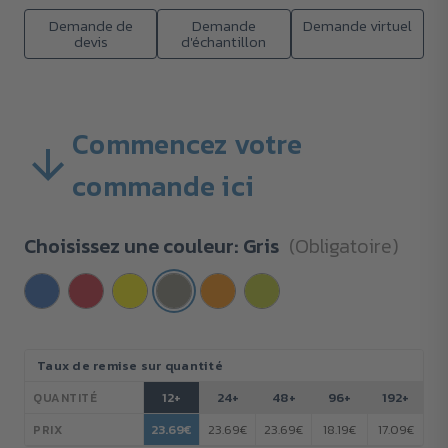
Demande de
Demande
Demande virtuel
devis
d'échantillon
Commencez votre
commande ici
Choisissez une couleur:
Gris
(Obligatoire)
Stock
Taux de remise sur quantité
actuel :
12+
24+
48+
96+
192+
QUANTITÉ
23.69€
23.69€
23.69€
18.19€
17.09€
PRIX