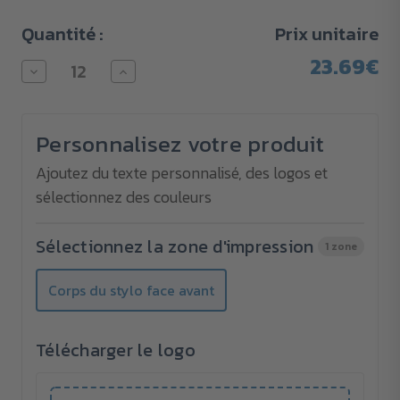
Quantité :
Prix unitaire
23.69€
Diminuer
Augmenter
la
la
quantité
quantité
pour
pour
Grand
Grand
Personnalisez votre produit
parapluie
parapluie
AC
AC
FARE®-
FARE®-
Ajoutez du texte personnalisé, des logos et
Style
Style
sélectionnez des couleurs
Sélectionnez la zone d'impression
1 zone
Corps du stylo face avant
Télécharger le logo