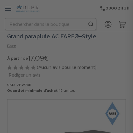
0800 211 311
Rechercher
Passer au contenu principal
Grand parapluie AC FARE®-Style
Fare
17.09€
À partir de
(Aucun avis pour le moment)
Rédiger un avis
SKU :
VBW7411
Quantité minimale d'achat :
12 unités
SKU :
VBW7411
Quantité
minimale