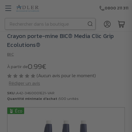
0800 211 311
Rechercher
Passer au contenu principal
Crayon porte-mine BIC® Media Clic Grip
Ecolutions®
BIC
0.99€
À partir de
(Aucun avis pour le moment)
Rédiger un avis
SKU :
A42-3460001E21-VAR
Quantité minimale d'achat :
500 unités
🪴 Éco
SKU :
A42-
3460001E21-