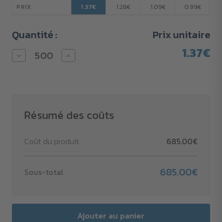
1.37€
1.28€
1.09€
0.99€
PRIX
Quantité :
Prix unitaire
1.37€
Diminuer
Augmenter
la
la
quantité
quantité
pour
pour
Crayon
Crayon
porte-
porte-
mine
mine
BIC®
BIC®
Résumé des coûts
Media
Media
Clic
Clic
Grip
Grip
Coût du produit
685.00€
Ecolutions®
Ecolutions®
685.00€
Sous-total