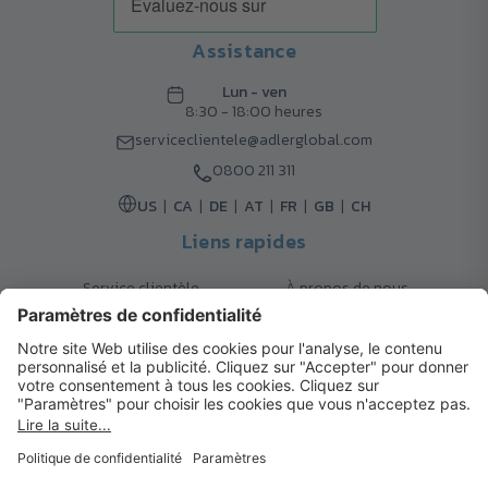
Assistance
Lun - ven
8:30 - 18:00 heures
serviceclientele@adlerglobal.com
0800 211 311
US
CA
DE
AT
FR
GB
CH
Liens rapides
Service clientèle
À propos de nous
Retours
Options de livraison
Contact
FAQ
Garanties
Mode de paiement
Magazine
Mentions légales
Catalogue
Système d’alerte interne