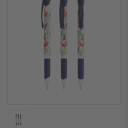
VAR
Quantité
minimale
d'achat :
500
unités