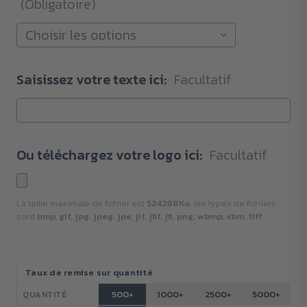
(Obligatoire)
Saisissez votre texte ici:
Facultatif
Ou téléchargez votre logo ici:
Facultatif
La taille maximale de fichier est
524288Ko
, les types de fichiers
sont
bmp, gif, jpg, jpeg, jpe, jif, jfif, jfi, png, wbmp, xbm, tiff
Stock
Taux de remise sur quantité
actuel :
500+
1000+
2500+
5000+
QUANTITÉ