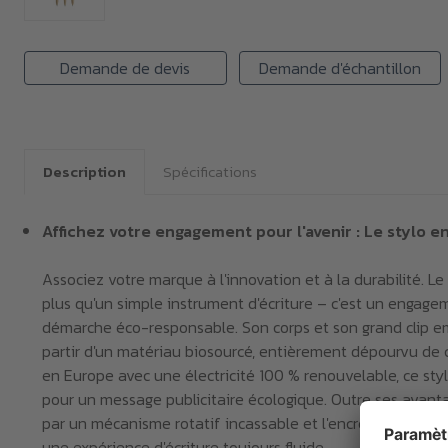
Demande de devis
Demande d'échantillon
Description
Spécifications
Affichez votre engagement pour l'avenir : Le stylo e
Associez votre marque à l'innovation et à la durabilité. L
plus qu'un simple instrument d'écriture – c'est un engage
démarche éco-responsable. Son corps et son grand clip 
partir d'un matériau biosourcé, entièrement dépourvu de c
en Europe avec une électricité 100 % renouvelable, ce sty
pour un message publicitaire écologique. Outre ses avanta
par un mécanisme rotatif incassable et l'encre longue d
une expérience d'écriture toujours fluide.