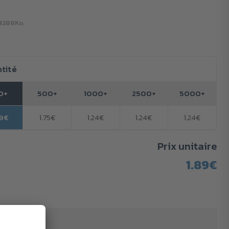
4288Ko
,
tité
0+
500+
1000+
2500+
5000+
89€
1.75€
1.24€
1.24€
1.24€
Prix unitaire
1.89€