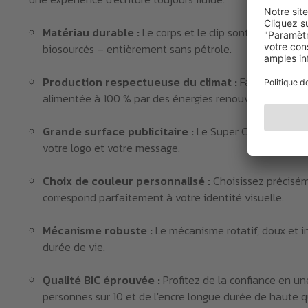
Matériau durable :
Le corps et le clip sont fabriqués 
biosourcés – entièrement sans pétrole.
Production respectueuse du climat :
Fabriqué en E
alimentée à 100 % par des énergies renouvelables.
Grande surface publicitaire :
Le Super Clip offre une
votre logo et votre message.
Choix de couleur personnalisé :
Choisissez précisém
correspond parfaitement à votre identité visuelle.
Mécanisme robuste :
Le mécanisme rotatif, doux et i
durée de vie.
Qualité BIC éprouvée :
Profitez de la confiance en u
personnes sur 10 et de l'encre longue durée de haute qu