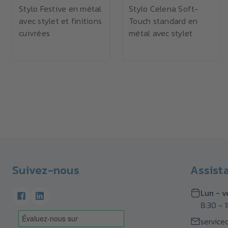
Stylo Festive en métal
Stylo Celena Soft-
avec stylet et finitions
Touch standard en
cuivrées
métal avec stylet
Suivez-nous
Assist
Lun - v
8:30 - 
service