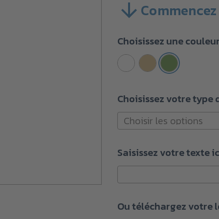
Commencez 
SKU :
A42-
3460001038_6CO
Choisissez une couleu
Quantité
minimale
d'achat :
250
unités
Choisissez votre type 
Saisissez votre texte ic
Ou téléchargez votre l