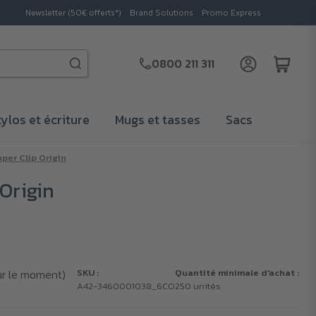
Newsletter (50€ offerts*)
Brand Solutions
Promo Express
0800 211 311
tylos et écriture
Mugs et tasses
Sacs
per Clip Origin
Origin
ur le moment)
SKU :
Quantité minimale d'achat :
A42-3460001038_6CO
250 unités