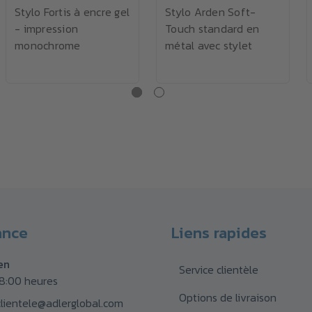
Stylo Fortis à encre gel
Stylo Arden Soft-
- impression
Touch standard en
monochrome
métal avec stylet
ance
Liens rapides
en
Service clientèle
18:00 heures
Options de livraison
clientele@adlerglobal.com