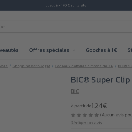
Jusqu'à - 170 € sur le site
veautés
Offres spéciales
Goodies à 1 €
S
ories
Shopping par budget
Cadeaux d'affaires à moins de 3 €
BIC® Su
BIC® Super Clip 
BIC
1.24€
À partir de
(Aucun avis po
Rédiger un avis