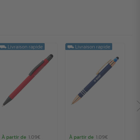
⛟ Livraison rapide
⛟ Livraison rapide
À partir de
1.09€
À partir de
1.09€
À