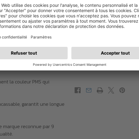
Résumé des coûts
à partir de polymères naturels
Coût du produit
Sous-total
urope dans une usine
 surface extra-large pour
ent la couleur PMS qui
ncassable, garantit une longue
ne marque reconnue par 9
alité.