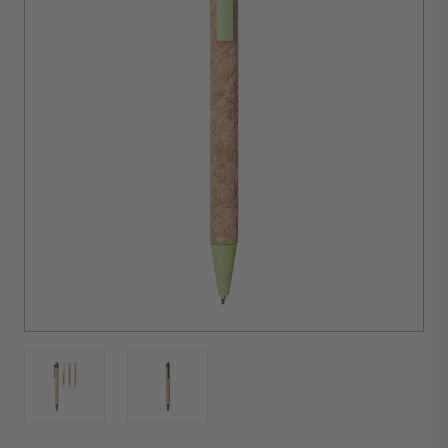
minimale
d'achat :
250
unités