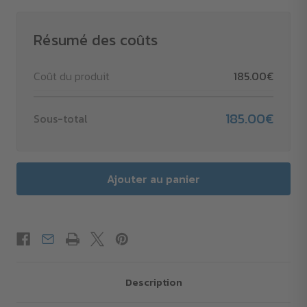
Stylo
Stylo
à
à
bille
bille
Midar
Midar
Résumé des coûts
en
en
liège
liège
et
et
Coût du produit
185.00€
paille
paille
de
de
blé
blé
(encre
(encre
185.00€
Sous-total
noire)
noire)
Description