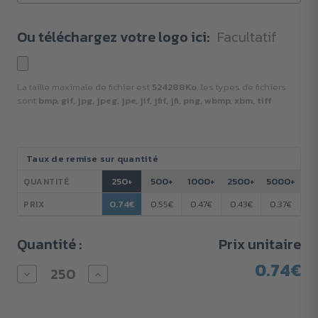
Ou téléchargez votre logo ici:
Facultatif
La taille maximale de fichier est
524288Ko
, les types de fichiers
sont
bmp, gif, jpg, jpeg, jpe, jif, jfif, jfi, png, wbmp, xbm, tiff
Stock
Taux de remise sur quantité
actuel :
250+
500+
1000+
2500+
5000+
QUANTITÉ
0.74€
0.55€
0.47€
0.43€
0.37€
PRIX
Quantité :
Prix unitaire
0.74€
Diminuer
Augmenter
la
la
quantité
quantité
pour
pour