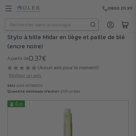
0800 211 311
Rechercher
Passer au contenu principal
Stylo à bille Midar en liège et paille de blé
(encre noire)
0.37€
À partir de
(Aucun avis pour le moment)
Rédiger un avis
SKU :
A34-10738502
Quantité minimale d'achat :
250 unités
🪴 Éco
SKU :
A34-
10738502
Quantité