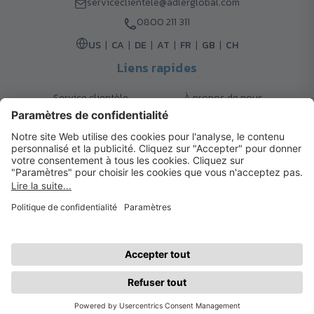
serviceclientele@adlerglobal.com
0800 211 311
US
CA
DE
AT
FR
GB
CH
Liens rapides
Service clientèle
À propos de nous
Retours
Options de livraison
Contact
FAQ
Garanties
Mode de paiement
Magazine
Mentions légales
Catalogue
Système d’alerte interne
© 2026 Cadeaux d’Affaires ADLER
Conditions d'Utilisation
| Politique de Confidentialité
| Préférences
cookies