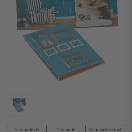
d'achat :
1080
unités
Demande de
Demande
Demande virtuel