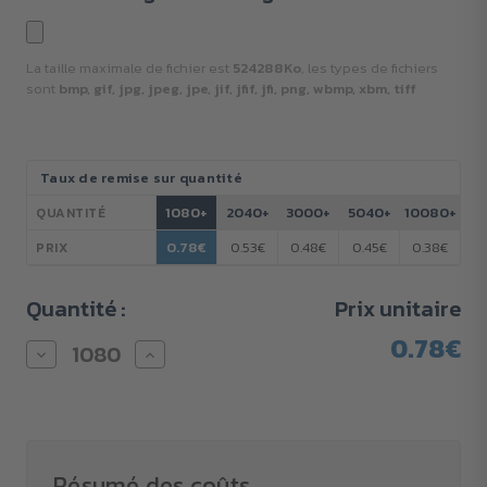
La taille maximale de fichier est
524288Ko
, les types de fichiers
sont
bmp, gif, jpg, jpeg, jpe, jif, jfif, jfi, png, wbmp, xbm, tiff
Stock
Taux de remise sur quantité
actuel :
1080+
2040+
3000+
5040+
10080+
QUANTITÉ
0.78€
0.53€
0.48€
0.45€
0.38€
PRIX
Quantité :
Prix unitaire
0.78€
Diminuer
Augmenter
la
la
quantité
quantité
pour
pour
Jolie
Jolie
carte,
carte,
contenu
contenu
personnalisé
personnalisé
Résumé des coûts