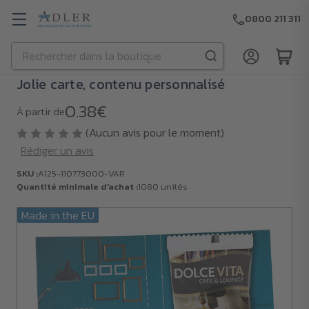
0800 211 311
Rechercher
Passer au contenu principal
Jolie carte, contenu personnalisé
0.38€
À partir de
(Aucun avis pour le moment)
Rédiger un avis
SKU :
A125-110773000-VAR
Quantité minimale d'achat :
1080 unités
Made in the EU
SKU :
A125-
110773000-
VAR
Quantité
minimale