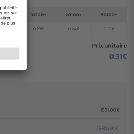
tité
100+
10200+
20100+
50100+
.31€
0.27€
0.24€
0.22€
Prix unitaire
0.31€
1581.00€
1581.00€