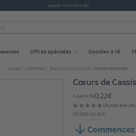
Jusqu'à - 170 € sur le site
veautés
Offres spéciales
Goodies à 1 €
S
Accueil
Catégories
Bonbons et confiserie
Cœurs de Cassis
Cœurs de Cassi
0.22€
À partir de
(Aucun avis po
Rédiger un avis
Commencez 
SKU :
A125-