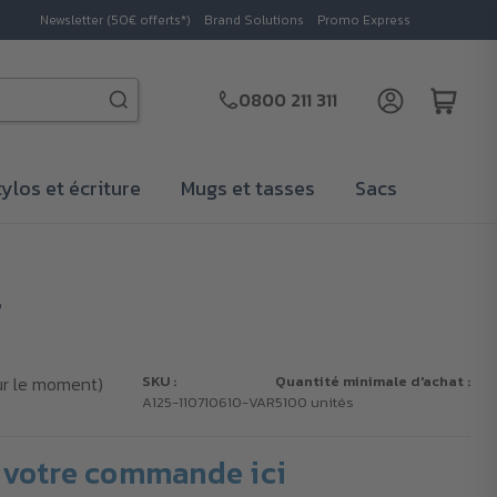
Newsletter (50€ offerts*)
Brand Solutions
Promo Express
0800 211 311
tylos et écriture
Mugs et tasses
Sacs
s
ur le moment)
SKU :
Quantité minimale d'achat :
A125-110710610-VAR
5100 unités
votre commande ici