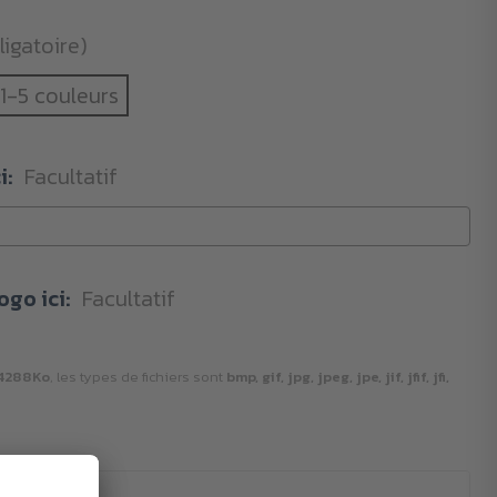
ligatoire)
1-5 couleurs
i:
Facultatif
ogo ici:
Facultatif
4288Ko
, les types de fichiers sont
bmp, gif, jpg, jpeg, jpe, jif, jfif, jfi,