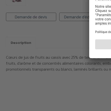
Demande de devis
Demande d'échantillon
Description
Cœurs de jus de fruits au cassis avec 25% de teneur en fruit
fruits, d'arôme et de concentrés alimentaires colorants, emb
promotionnels transparents ou blancs, laminés brillants ou 