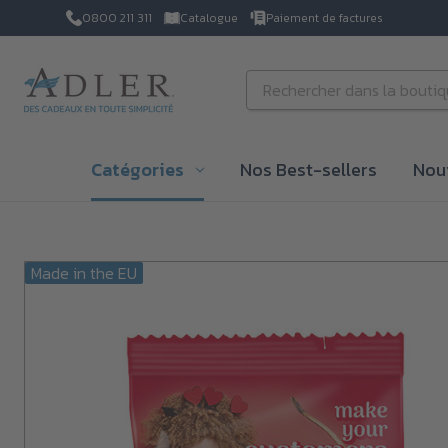
0800 211 311
Catalogue
Paiement de factures
Passer au contenu principal
Rechercher
Catégories
Nos Best-sellers
Nou
Made in the EU