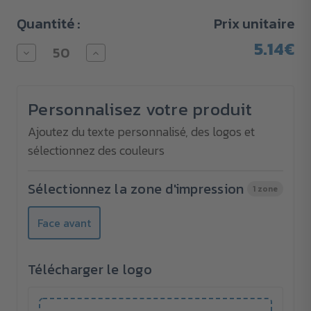
Quantité :
Prix unitaire
5.14€
Diminuer
Augmenter
la
la
quantité
quantité
pour
pour
Mètre
Mètre
Personnalisez votre produit
déroulant
déroulant
Tomelloso
Tomelloso
Ajoutez du texte personnalisé, des logos et
sélectionnez des couleurs
Sélectionnez la zone d'impression
1 zone
Face avant
Télécharger le logo