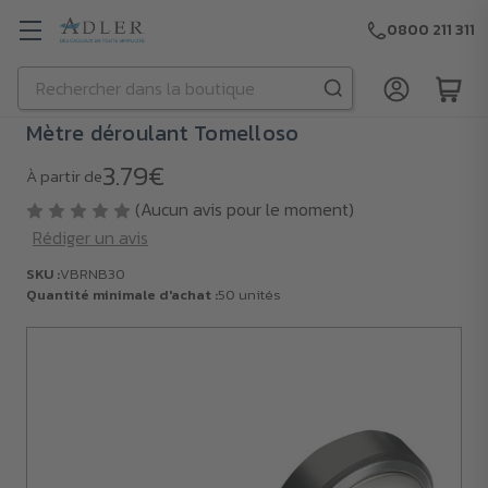
0800 211 311
Rechercher
Passer au contenu principal
Mètre déroulant Tomelloso
3.79€
À partir de
(Aucun avis pour le moment)
Rédiger un avis
SKU :
VBRNB30
Quantité minimale d'achat :
50 unités
SKU :
VBRNB30
Quantité
minimale
d'achat :