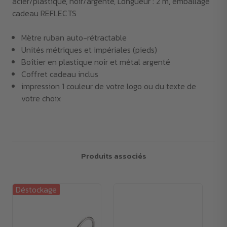
acier/plastique, noir/argenté, Longueur : 2 m, emballage
cadeau REFLECTS
Mètre ruban auto-rétractable
Unités métriques et impériales (pieds)
Boîtier en plastique noir et métal argenté
Coffret cadeau inclus
impression 1 couleur de votre logo ou du texte de
votre choix
Produits associés
Déstockage
Dé