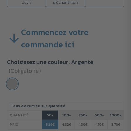
devis
d'échantillon
Commencez votre
commande ici
Choisissez une couleur:
Argenté
(Obligatoire)
Stock
Taux de remise sur quantité
actuel :
50+
100+
250+
500+
1000+
QUANTITÉ
5.14€
4.82€
4.39€
4.19€
3.79€
PRIX