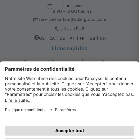
Lun - ven
8:30 - 18:00 heures
serviceclientele@adlerglobal.com
0800 211 311
US
CA
DE
AT
FR
GB
CH
Liens rapides
Service clientèle
À propos de nous
Retours
Options de livraison
Contact
FAQ
Garanties
Mode de paiement
Magazine
Mentions légales
Catalogue
Système d’alerte interne
© 2026 Cadeaux d’Affaires ADLER
Conditions d'Utilisation
| Politique de Confidentialité
| Préférences
cookies