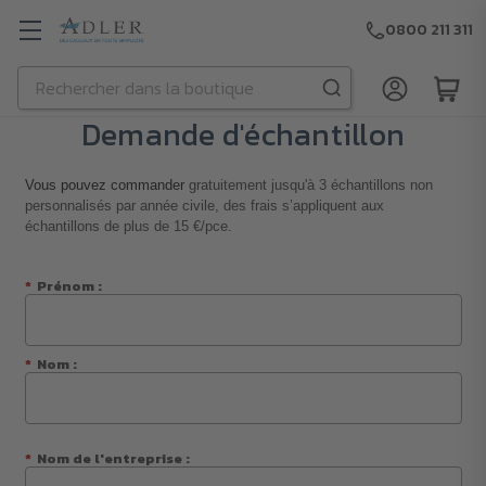
0800 211 311
Rechercher
Passer au contenu principal
Demande d'échantillon
Vous pouvez commander
gratuitement
jusqu'à 3 échantillons non
personnalisés par année civile, des frais s’appliquent aux
échantillons de plus de 15 €/pce.
*
Prénom :
*
Nom :
*
Nom de l'entreprise :