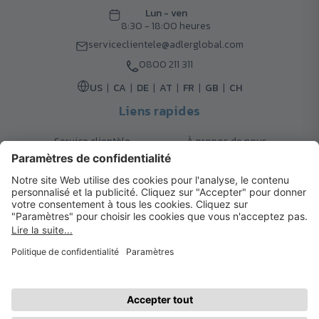
Lun - ven
8:30 - 18:00 heures
serviceclientele@adlerglobal.com
0800 211 311
US
CA
DE
AT
FR
GB
CH
Liens rapides
Service clientèle
À propos de nous
Retours
Options de livraison
Contact
FAQ
Garanties
Mode de paiement
Magazine
Mentions légales
Catalogue
Système d’alerte interne
© 2026 Cadeaux d’Affaires ADLER
Conditions d'Utilisation
| Politique de Confidentialité
| Préférences
cookies