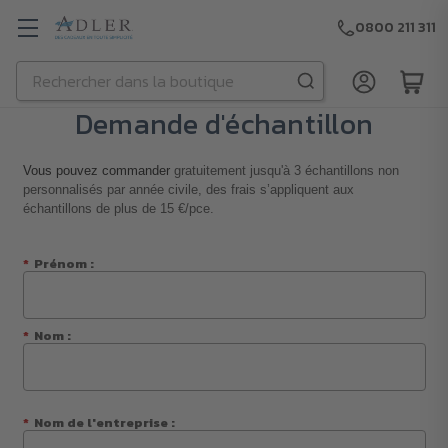
0800 211 311
Rechercher
Passer au contenu principal
Demande d'échantillon
Vous pouvez commander
gratuitement
jusqu'à 3 échantillons non
personnalisés par année civile, des frais s’appliquent aux
échantillons de plus de 15 €/pce.
*
Prénom :
*
Nom :
*
Nom de l'entreprise :