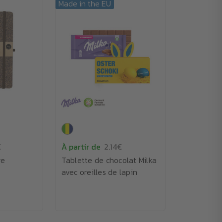
Made in the EU
€
À partir de
2.14€
ge
Tablette de chocolat Milka
avec oreilles de lapin