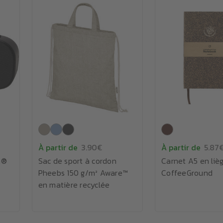
À partir de
3.90€
À partir de
5.87
h®
Sac de sport à cordon
Carnet A5 en liè
Pheebs 150 g/m² Aware™
CoffeeGround
en matière recyclée