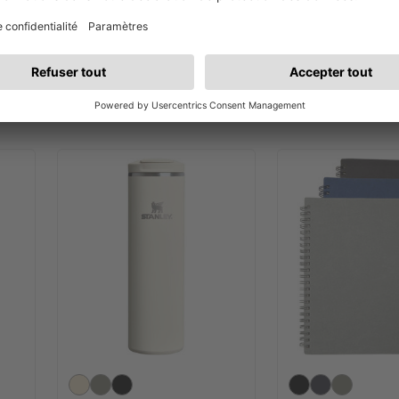
en verre sodocalcique
Everyday Suburb
dépoli avec couvercle en
en acier inoxydab
bambou