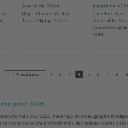
À partir de
39.14€
À partir de
4.08
ley
Mug isotherme Stanley
Carnet et stylo
er
Transit Fliptop 470 ml
réutilisables Sla
couverture rigide
noire)
Précédent
1
2
3
4
5
6
7
8
9
nts pour 2026
promotionnels pour 2026 : matériaux durables, gadgets intellige
ce soit pour des salons professionnels, des cadeaux clients ou l