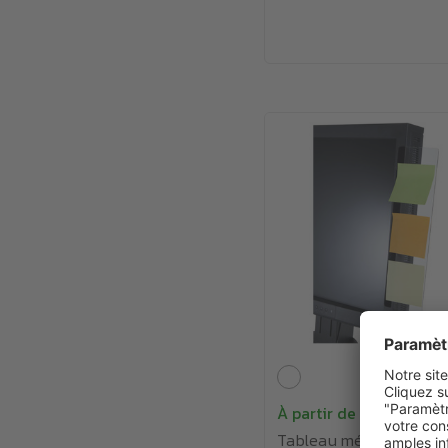
À partir de
2.28€
Tableau mémo d'écran 