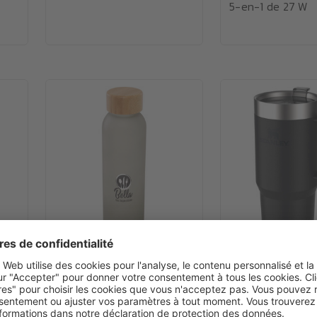
5-en-1 de 27 W
À partir de
3.02€
À partir de
42.3
Vell
Bouteille Lume de 500 ml
Gobelet isother