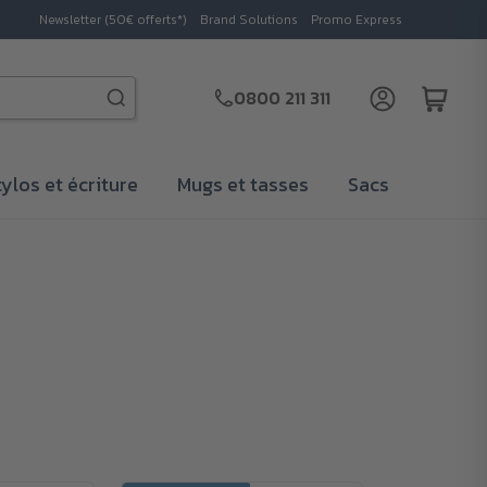
Newsletter (50€ offerts*)
Brand Solutions
Promo Express
0800 211 311
tylos et écriture
Mugs et tasses
Sacs