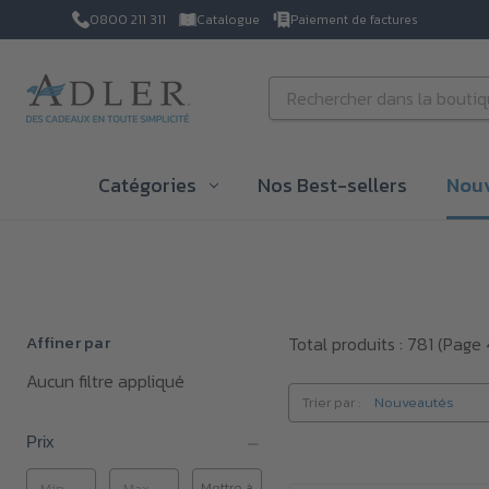
0800 211 311
Catalogue
Paiement de factures
Passer au contenu principal
Rechercher
Catégories
Nos Best-sellers
Nou
Affiner par
Total produits : 781
(Page 
Aucun filtre appliqué
Trier par :
Prix
Mettre à