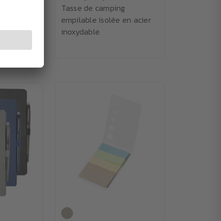
an 473 ml
Tasse de camping
le recyclé
empilable isolée en acier
inoxydable