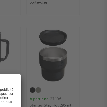
porte-clés
5€
À partir de
27.10€
me Stanley
Stanley Stay Hot 295 ml