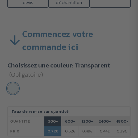
devis
d'échantillon
Commencez votre
commande ici
Choisissez une couleur:
Transparent
(Obligatoire)
Stock
Taux de remise sur quantité
actuel :
300+
600+
1200+
2400+
4800+
QUANTITÉ
0.72€
0.62€
0.49€
0.44€
0.39€
PRIX