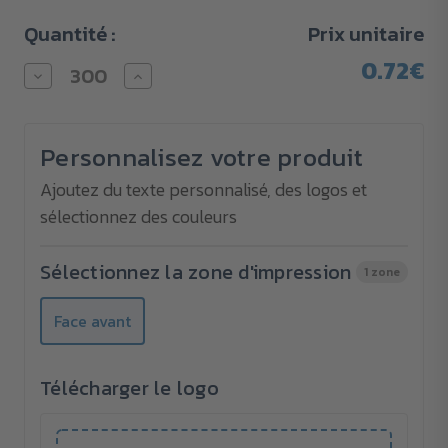
Quantité :
Prix unitaire
0.72€
Diminuer
Augmenter
la
la
quantité
quantité
pour
pour
Porte-
Porte-
Personnalisez votre produit
badge
badge
Badgo
Badgo
Ajoutez du texte personnalisé, des logos et
sélectionnez des couleurs
Sélectionnez la zone d'impression
1 zone
Face avant
Télécharger le logo