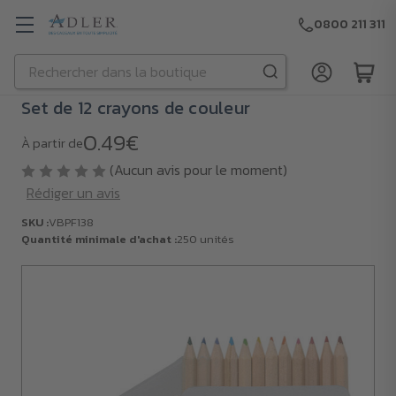
0800 211 311
Rechercher
Passer au contenu principal
Set de 12 crayons de couleur
0.49€
À partir de
(Aucun avis pour le moment)
Rédiger un avis
SKU :
VBPF138
Quantité minimale d'achat :
250 unités
SKU :
VBPF138
Quantité
minimale
d'achat :