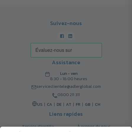
Suivez-nous
Assistance
Lun - ven
8:30 - 18:00 heures
serviceclientele@adlerglobal.com
0800 211 311
US
CA
DE
AT
FR
GB
CH
Liens rapides
Service clientèle
À propos de nous