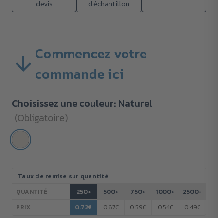
devis
d'échantillon
Commencez votre
commande ici
Choisissez une couleur:
Naturel
(Obligatoire)
Stock
Taux de remise sur quantité
actuel :
250+
500+
750+
1000+
2500+
QUANTITÉ
0.72€
0.67€
0.59€
0.54€
0.49€
PRIX