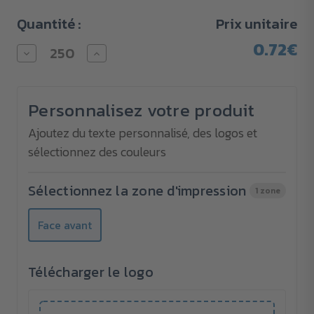
Quantité :
Prix unitaire
0.72€
Diminuer
Augmenter
la
la
quantité
quantité
pour
pour
Set
Set
Personnalisez votre produit
de
de
12
12
crayons
crayons
Ajoutez du texte personnalisé, des logos et
de
de
sélectionnez des couleurs
couleur
couleur
Sélectionnez la zone d'impression
1 zone
Face avant
Télécharger le logo